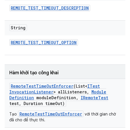
REMOTE
_
TEST
_
TIMEOUT
_
DESCRIPTION
String
REMOTE
_
TEST
_
TIMEOUT
_
OPTION
Hàm khởi tạo công khai
Remote
Test
Time
Out
Enforcer
(List<
ITest
Invocation
Listener
> all
Listeners
,
Module
Definition
module
Definition
,
IRemote
Test
test
,
Duration time
Out)
RemoteTestTimeOutEnforcer
Tạo
với thời gian chờ
đã cho để thực thi.