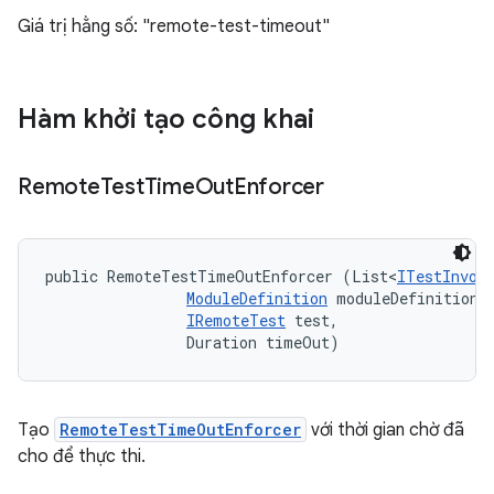
Giá trị hằng số: "remote-test-timeout"
Hàm khởi tạo công khai
Remote
Test
Time
Out
Enforcer
public RemoteTestTimeOutEnforcer (List<
ITestInvoc
ModuleDefinition
 moduleDefinition, 
IRemoteTest
 test, 

                Duration timeOut)
Tạo
RemoteTestTimeOutEnforcer
với thời gian chờ đã
cho để thực thi.