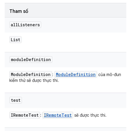
Tham số
all
Listeners
List
module
Definition
Module
Definition
Module
Definition
:
của mô-đun
kiểm thử sẽ được thực thi.
test
IRemote
Test
IRemote
Test
:
sẽ được thực thi.