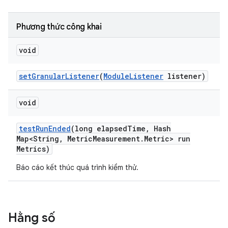
Phương thức công khai
void
set
Granular
Listener
(
Module
Listener
listener)
void
test
Run
Ended
(long elapsed
Time
,
Hash
Map<String
,
Metric
Measurement
.
Metric> run
Metrics)
Báo cáo kết thúc quá trình kiểm thử.
Hằng số