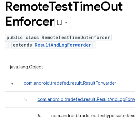
Remote
Test
Time
Out
Enforcer
public class RemoteTestTimeOutEnforcer
extends
ResultAndLogForwarder
java.lang.Object
↳
com.android.tradefed.result.ResultForwarder
↳
com.android.tradefed.result.ResultAndLogForwar
↳
com.android.tradefed.testtype.suite.Rem