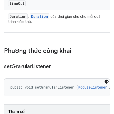
time
Out
Duration
Duration
:
của thời gian chờ cho mỗi quá
trình kiểm thử.
Phương thức công khai
set
Granular
Listener
public void setGranularListener (
ModuleListener
 li
Tham số