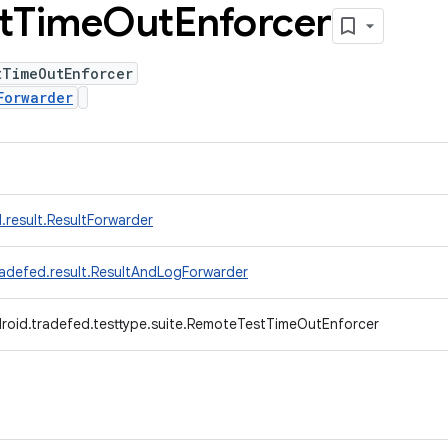
t
Time
Out
Enforcer
tTimeOutEnforcer
Forwarder
.result.ResultForwarder
radefed.result.ResultAndLogForwarder
roid.tradefed.testtype.suite.RemoteTestTimeOutEnforcer