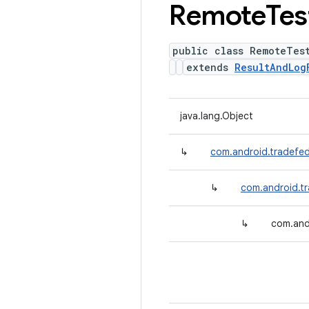
Remote
Tes
public class RemoteTes
extends
ResultAndLog
java.lang.Object
↳
com.android.tradefed
↳
com.android.t
↳
com.and