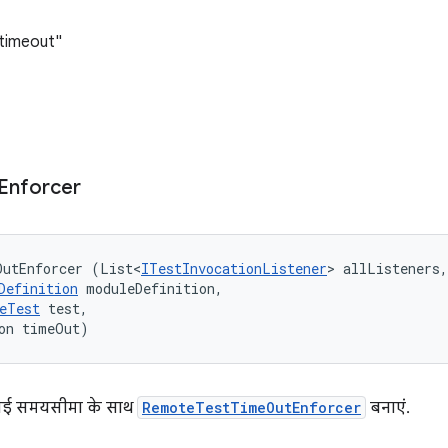
t-timeout"
Enforcer
OutEnforcer (List<
ITestInvocationListener
> allListeners,
Definition
 moduleDefinition, 

eTest
 test, 

on timeOut)
ी गई समयसीमा के साथ
RemoteTestTimeOutEnforcer
बनाएं.