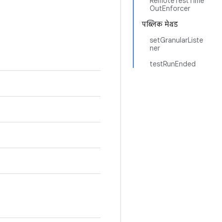
RemoteTestTime
OutEnforcer
पब्लिक मेथड
setGranularListe
ner
testRunEnded