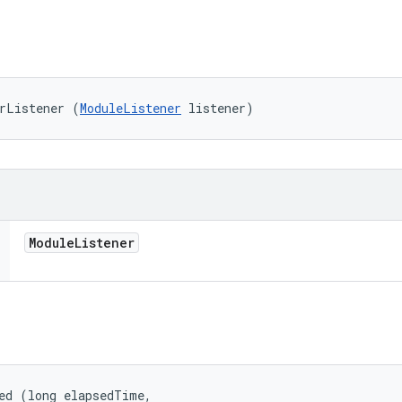
rListener (
ModuleListener
 listener)
Module
Listener
ed (long elapsedTime, 
