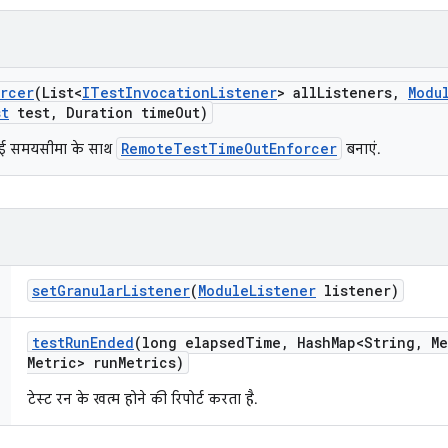
rcer
(List<
ITest
Invocation
Listener
> all
Listeners
,
Modu
st
test
,
Duration time
Out)
RemoteTestTimeOutEnforcer
 गई समयसीमा के साथ
बनाएं.
set
Granular
Listener
(
Module
Listener
listener)
test
Run
Ended
(long elapsed
Time
,
Hash
Map<String
,
Me
Metric> run
Metrics)
टेस्ट रन के खत्म होने की रिपोर्ट करता है.