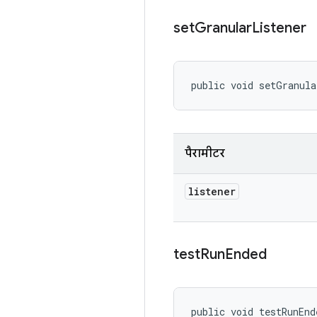
set
Granular
Listener
public void setGranula
पैरामीटर
listener
test
Run
Ended
public void testRunEnd