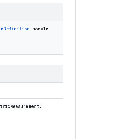
le
Definition
module
tric
Measurement
.