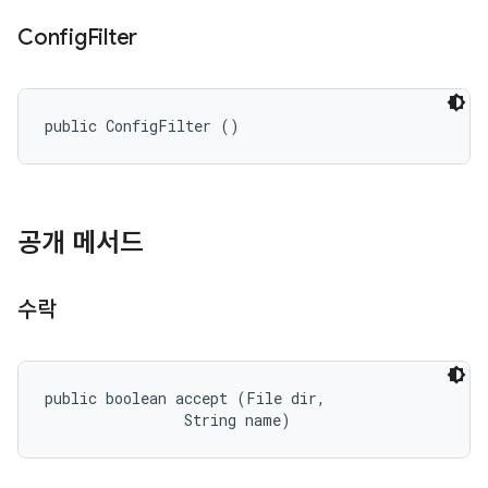
Config
Filter
public ConfigFilter ()
공개 메서드
수락
public boolean accept (File dir, 

                String name)