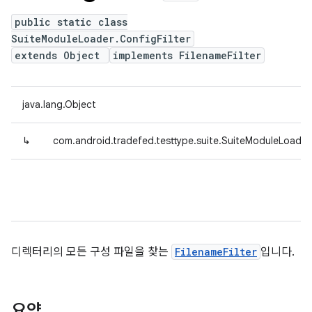
public static class
SuiteModuleLoader.ConfigFilter
extends Object
implements FilenameFilter
java.lang.Object
↳
com.android.tradefed.testtype.suite.SuiteModuleLoader.
디렉터리의 모든 구성 파일을 찾는
FilenameFilter
입니다.
요약