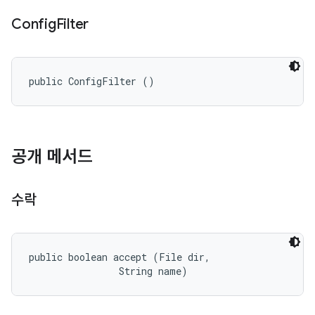
Config
Filter
public ConfigFilter ()
공개 메서드
수락
public boolean accept (File dir, 

                String name)