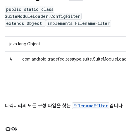
public static class
SuiteModuleLoader.ConfigFilter
extends Object
implements FilenameFilter
java.lang.Object
↳
com.android.tradefed.testtype.suite.SuiteModuleLoader.
디렉터리의 모든 구성 파일을 찾는
FilenameFilter
입니다.
요약