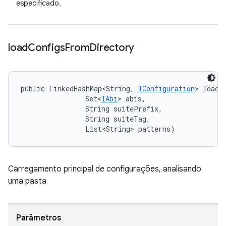
especificado.
load
Configs
From
Directory
public LinkedHashMap<String, 
IConfiguration
> loadC
                Set<
IAbi
> abis, 

                String suitePrefix, 

                String suiteTag, 

                List<String> patterns)
Carregamento principal de configurações, analisando
uma pasta
Parâmetros