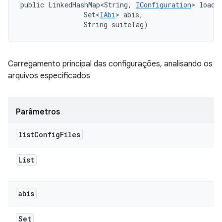
public LinkedHashMap<String, 
IConfiguration
> loadC
                Set<
IAbi
> abis, 

                String suiteTag)
Carregamento principal das configurações, analisando os
arquivos especificados
Parâmetros
list
Config
Files
List
abis
Set