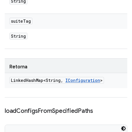
String
suite
Tag
String
Retorna
Linked
Hash
Map<String
,
IConfiguration
>
load
Configs
From
Specified
Paths