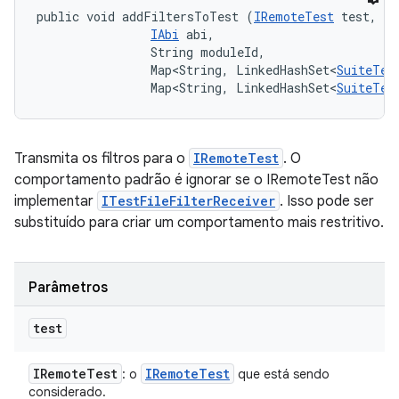
public void addFiltersToTest (
IRemoteTest
 test, 

IAbi
 abi, 

                String moduleId, 

                Map<String, LinkedHashSet<
SuiteTes
                Map<String, LinkedHashSet<
SuiteTes
Transmita os filtros para o
IRemoteTest
. O
comportamento padrão é ignorar se o IRemoteTest não
implementar
ITestFileFilterReceiver
. Isso pode ser
substituído para criar um comportamento mais restritivo.
Parâmetros
test
IRemote
Test
IRemote
Test
: o
que está sendo
considerado.