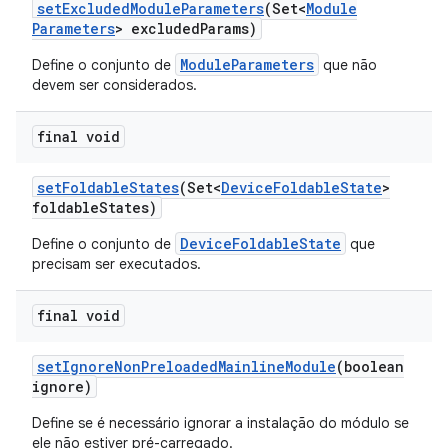
set
Excluded
Module
Parameters
(Set<
Module
Parameters
> excluded
Params)
ModuleParameters
Define o conjunto de
que não
devem ser considerados.
final void
set
Foldable
States
(Set<
Device
Foldable
State
>
foldable
States)
DeviceFoldableState
Define o conjunto de
que
precisam ser executados.
final void
set
Ignore
Non
Preloaded
Mainline
Module
(boolean
ignore)
Define se é necessário ignorar a instalação do módulo se
ele não estiver pré-carregado.