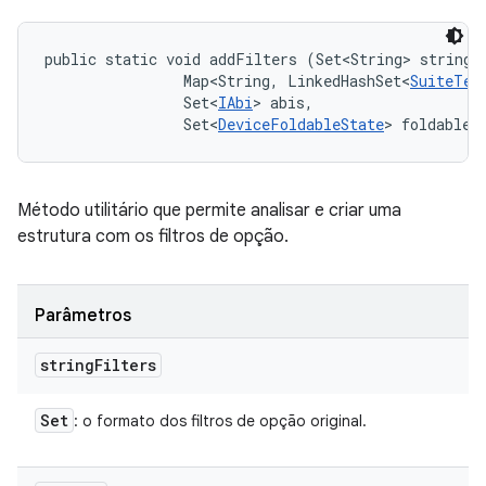
public static void addFilters (Set<String> stringFi
                Map<String, LinkedHashSet<
SuiteTes
                Set<
IAbi
> abis, 

                Set<
DeviceFoldableState
> foldableS
Método utilitário que permite analisar e criar uma
estrutura com os filtros de opção.
Parâmetros
string
Filters
Set
: o formato dos filtros de opção original.