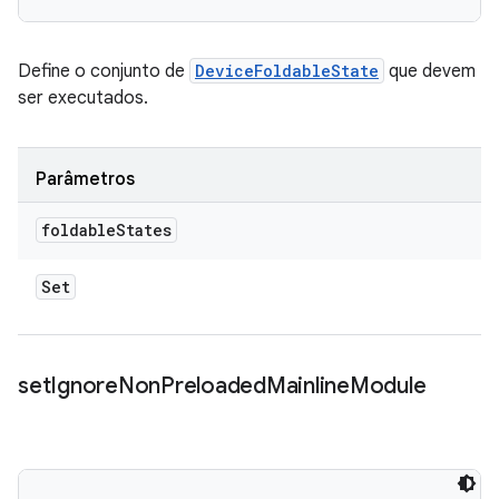
Define o conjunto de
DeviceFoldableState
que devem
ser executados.
Parâmetros
foldable
States
Set
set
Ignore
Non
Preloaded
Mainline
Module