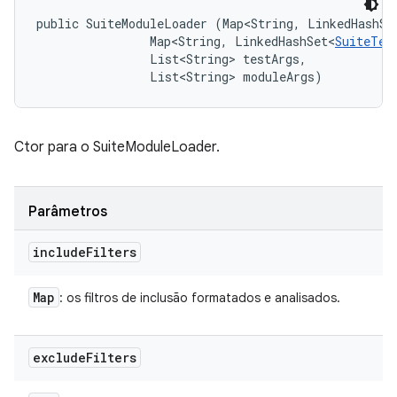
public SuiteModuleLoader (Map<String, LinkedHashSe
                Map<String, LinkedHashSet<
SuiteTes
                List<String> testArgs, 

                List<String> moduleArgs)
Ctor para o SuiteModuleLoader.
Parâmetros
include
Filters
Map
: os filtros de inclusão formatados e analisados.
exclude
Filters