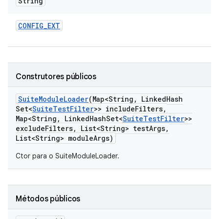
String
CONFIG
_
EXT
Construtores públicos
Suite
Module
Loader
(Map<String
,
Linked
Hash
Set<
Suite
Test
Filter
>> include
Filters
,
Map<String
,
Linked
Hash
Set<
Suite
Test
Filter
>>
exclude
Filters
,
List<String> test
Args
,
List<String> module
Args)
Ctor para o SuiteModuleLoader.
Métodos públicos