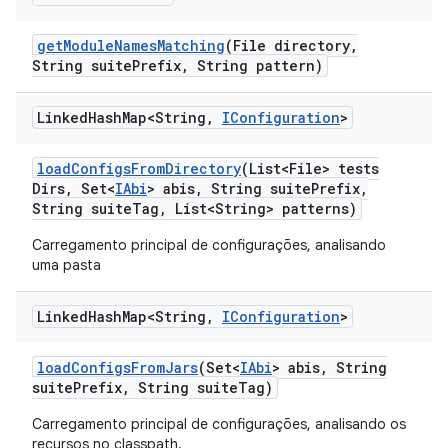
get
Module
Names
Matching
(File directory
,
String suite
Prefix
,
String pattern)
Linked
Hash
Map<String
,
IConfiguration
>
load
Configs
From
Directory
(List<File> tests
Dirs
,
Set<
IAbi
> abis
,
String suite
Prefix
,
String suite
Tag
,
List<String> patterns)
Carregamento principal de configurações, analisando
uma pasta
Linked
Hash
Map<String
,
IConfiguration
>
load
Configs
From
Jars
(Set<
IAbi
> abis
,
String
suite
Prefix
,
String suite
Tag)
Carregamento principal de configurações, analisando os
recursos no classpath.