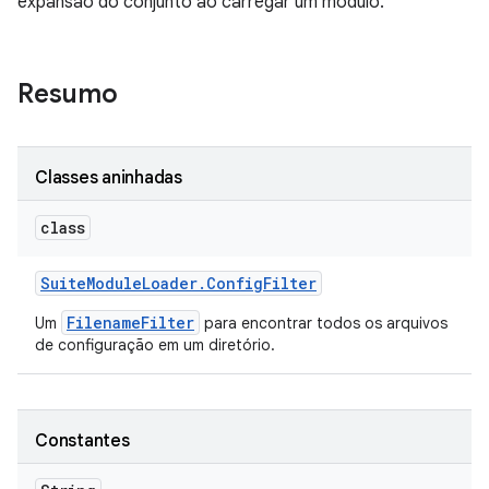
expansão do conjunto ao carregar um módulo.
Resumo
Classes aninhadas
class
Suite
Module
Loader
.
Config
Filter
FilenameFilter
Um
para encontrar todos os arquivos
de configuração em um diretório.
Constantes