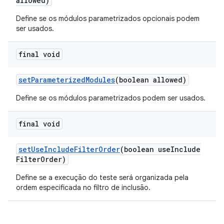
allowed)
Define se os módulos parametrizados opcionais podem
ser usados.
final void
set
Parameterized
Modules
(boolean allowed)
Define se os módulos parametrizados podem ser usados.
final void
set
Use
Include
Filter
Order
(boolean use
Include
Filter
Order)
Define se a execução do teste será organizada pela
ordem especificada no filtro de inclusão.