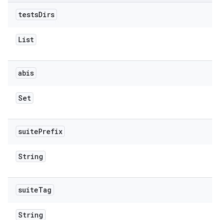
tests
Dirs
List
abis
Set
suite
Prefix
String
suite
Tag
String