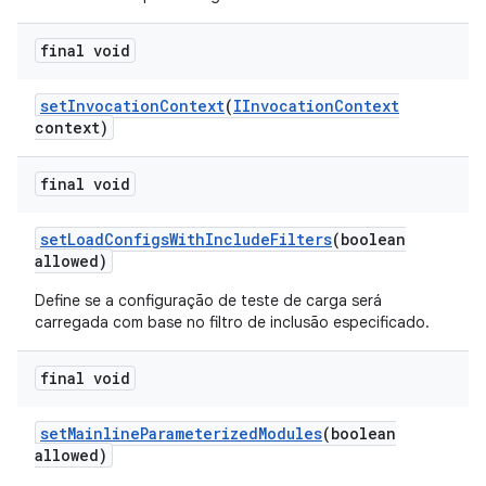
final void
set
Invocation
Context
(
IInvocation
Context
context)
final void
set
Load
Configs
With
Include
Filters
(boolean
allowed)
Define se a configuração de teste de carga será
carregada com base no filtro de inclusão especificado.
final void
set
Mainline
Parameterized
Modules
(boolean
allowed)