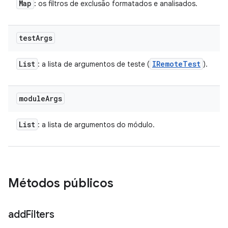
Map
: os filtros de exclusão formatados e analisados.
test
Args
List
IRemote
Test
: a lista de argumentos de teste (
).
module
Args
List
: a lista de argumentos do módulo.
Métodos públicos
add
Filters