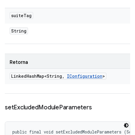
suite
Tag
String
Retorna
Linked
Hash
Map<String
,
IConfiguration
>
set
Excluded
Module
Parameters
public final void setExcludedModuleParameters (Set