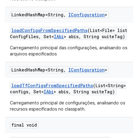
Linked
Hash
Map<String
,
IConfiguration
>
load
Configs
From
Specified
Paths
(List<File> list
Config
Files
,
Set<
IAbi
> abis
,
String suite
Tag)
Carregamento principal das configurações, analisando os
arquivos especificados
Linked
Hash
Map<String
,
IConfiguration
>
load
Tf
Configs
From
Specified
Paths
(List<String>
configs
,
Set<
IAbi
> abis
,
String suite
Tag)
Carregamento principal de configurações, analisando os
recursos especificados no classpath.
final void