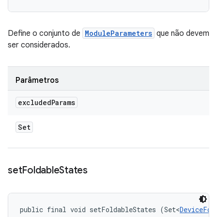
Define o conjunto de
ModuleParameters
que não devem
ser considerados.
Parâmetros
excluded
Params
Set
set
Foldable
States
public final void setFoldableStates (Set<
DeviceFol