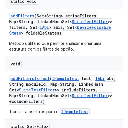
static void
add
Filters
(Set<String> string
Filters
,
Map<String
,
Linked
Hash
Set<
Suite
Test
Filter
>>
filters
,
Set<
IAbi
> abis
,
Set<
Device
Foldable
State
> foldable
States)
Método utilitário que permite analisar e criar uma
estrutura com os filtros de opção.
void
add
Filters
To
Test
(
IRemote
Test
test
,
IAbi
abi
,
String module
Id
,
Map<String
,
Linked
Hash
Set<
Suite
Test
Filter
>> include
Filters
,
Map<String
,
Linked
Hash
Set<
Suite
Test
Filter
>>
exclude
Filters)
IRemoteTest
Transmita os filtros para o
.
static Set<File>