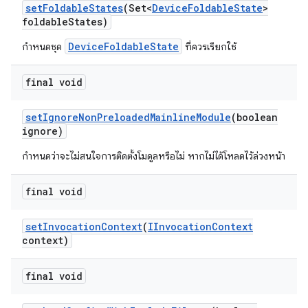
set
Foldable
States
(Set<
Device
Foldable
State
>
foldable
States)
DeviceFoldableState
กำหนดชุด
ที่ควรเรียกใช้
final void
set
Ignore
Non
Preloaded
Mainline
Module
(boolean
ignore)
กำหนดว่าจะไม่สนใจการติดตั้งโมดูลหรือไม่ หากไม่ได้โหลดไว้ล่วงหน้า
final void
set
Invocation
Context
(
IInvocation
Context
context)
final void