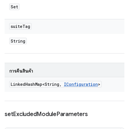
Set
suite
Tag
String
การคืนสินค้า
Linked
Hash
Map<String
,
IConfiguration
>
set
Excluded
Module
Parameters