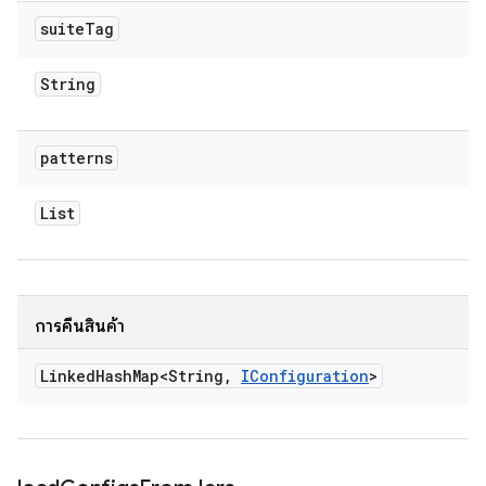
suite
Tag
String
patterns
List
การคืนสินค้า
Linked
Hash
Map<String
,
IConfiguration
>