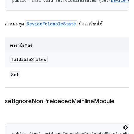
public final void setFoldableStates (Set<
DeviceFol
กำหนดชุด
DeviceFoldableState
ที่ควรเรียกใช้
พารามิเตอร์
foldable
States
Set
set
Ignore
Non
Preloaded
Mainline
Module
public final void setIgnoreNonPreloadedMainlineMod