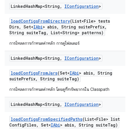
Linked
Hash
Map<String
,
IConfiguration
>
load
Configs
From
Directory
(List<File> tests
Dirs
,
Set<
IAbi
> abis
,
String suite
Prefix
,
String suite
Tag
,
List<String> patterns)
การโหลดการกำหนดค่าหลัก การดูโฟลเดอร์
Linked
Hash
Map<String
,
IConfiguration
>
load
Configs
From
Jars
(Set<
IAbi
> abis
,
String
suite
Prefix
,
String suite
Tag)
การโหลดการกำหนดค่าหลัก โดยดูที่ทรัพยากรใน Classpath
Linked
Hash
Map<String
,
IConfiguration
>
load
Configs
From
Specified
Paths
(List<File> list
Config
Files
,
Set<
IAbi
> abis
,
String suite
Tag)