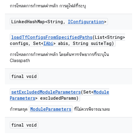
การโหลดการกำหนดค่าหลัก การดูไฟล์ที่ระบุ
Linked
Hash
Map<String
,
IConfiguration
>
load
Tf
Configs
From
Specified
Paths
(List<String>
configs
,
Set<
IAbi
> abis
,
String suite
Tag)
การโหลดการกำหนดค่าหลัก โดยค้นหาทรัพยากรที่ระบุใน
Classpath
final void
set
Excluded
Module
Parameters
(Set<
Module
Parameters
> excluded
Params)
ModuleParameters
กำหนดชุด
ที่ไม่ควรพิจารณาเลย
final void