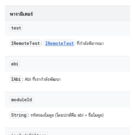
พารามิเตอร์
test
IRemote
Test
IRemote
Test
:
ที่กำลังพิจารณา
abi
IAbi
: Abi ที่เรากำลังพัฒนา
module
Id
String
: รหัสของโมดูล (โดยปกติคือ abi + ชื่อโมดูล)