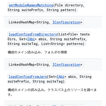
get
Module
Names
Matching
(File directory
,
String suite
Prefix
,
String pattern)
Linked
Hash
Map<String
,
IConfiguration
>
load
Configs
From
Directory
(List<File> tests
Dirs
,
Set<
IAbi
> abis
,
String suite
Prefix
,
String suite
Tag
,
List<String> patterns)
構成のメイン読み込み、フォルダの検索
Linked
Hash
Map<String
,
IConfiguration
>
load
Configs
From
Jars
(Set<
IAbi
> abis
,
String
suite
Prefix
,
String suite
Tag)
構成のメインの読み込み。クラスパス上のリソースを調べま
す。