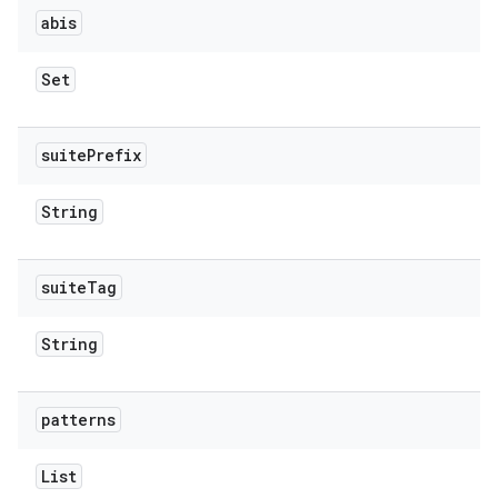
abis
Set
suite
Prefix
String
suite
Tag
String
patterns
List