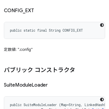
CONFIG
_
EXT
public static final String CONFIG_EXT
定数値: ".config"
パブリック コンストラクタ
Suite
Module
Loader
public SuiteModuleLoader (Map<String, LinkedHashSe