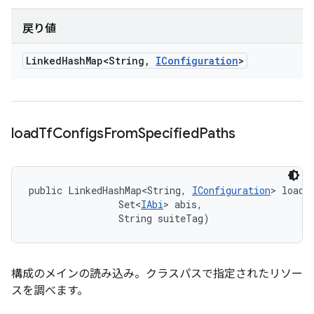
戻り値
Linked
Hash
Map<String
,
IConfiguration
>
load
Tf
Configs
From
Specified
Paths
public LinkedHashMap<String, 
IConfiguration
> loadT
                Set<
IAbi
> abis, 

                String suiteTag)
構成のメインの読み込み。クラスパスで指定されたリソー
スを調べます。