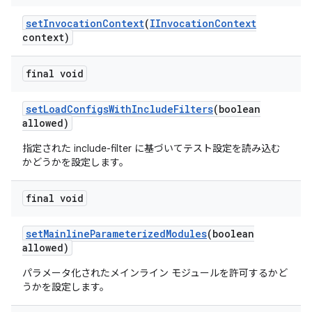
set
Invocation
Context
(
IInvocation
Context
context)
final void
set
Load
Configs
With
Include
Filters
(boolean
allowed)
指定された include-filter に基づいてテスト設定を読み込む
かどうかを設定します。
final void
set
Mainline
Parameterized
Modules
(boolean
allowed)
パラメータ化されたメインライン モジュールを許可するかど
うかを設定します。