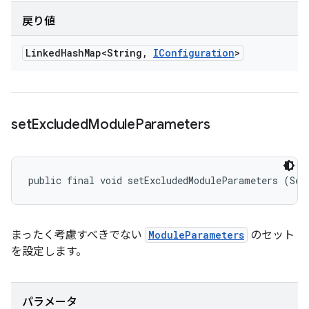
戻り値
Linked
Hash
Map<String
,
IConfiguration
>
set
Excluded
Module
Parameters
public final void setExcludedModuleParameters (Set
まったく考慮すべきでない
ModuleParameters
のセット
を設定します。
パラメータ