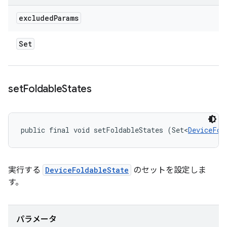
excluded
Params
Set
set
Foldable
States
public final void setFoldableStates (Set<
DeviceFol
実行する
DeviceFoldableState
のセットを設定しま
す。
パラメータ