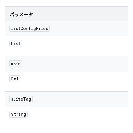
パラメータ
list
Config
Files
List
abis
Set
suite
Tag
String