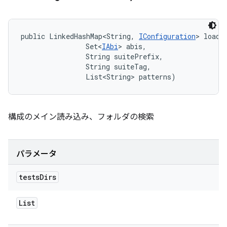
public LinkedHashMap<String, 
IConfiguration
> loadC
                Set<
IAbi
> abis, 

                String suitePrefix, 

                String suiteTag, 

                List<String> patterns)
構成のメイン読み込み、フォルダの検索
パラメータ
tests
Dirs
List