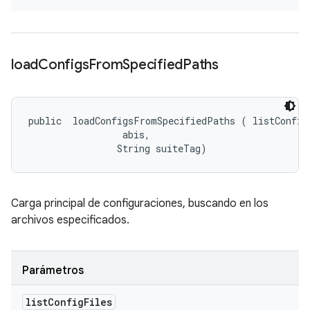
load
Configs
From
Specified
Paths
public 
 loadConfigsFromSpecifiedPaths (
 listConfig
 abis, 

                String suiteTag)
Carga principal de configuraciones, buscando en los
archivos especificados.
Parámetros
list
Config
Files