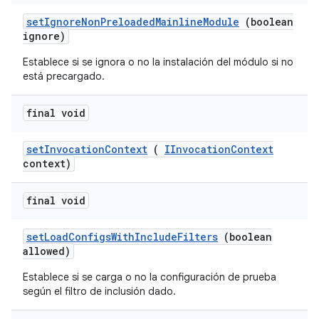
set
Ignore
Non
Preloaded
Mainline
Module
(boolean
ignore)
Establece si se ignora o no la instalación del módulo si no
está precargado.
final void
set
Invocation
Context
(
IInvocation
Context
context)
final void
set
Load
Configs
With
Include
Filters
(boolean
allowed)
Establece si se carga o no la configuración de prueba
según el filtro de inclusión dado.