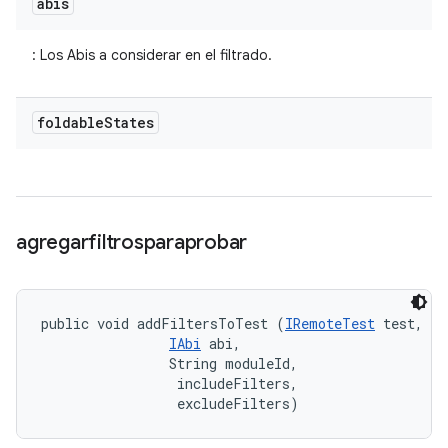
abis
: Los Abis a considerar en el filtrado.
foldable
States
agregarfiltrosparaprobar
public void addFiltersToTest (
IRemoteTest
 test, 

IAbi
 abi, 

                String moduleId, 

 includeFilters, 

 excludeFilters)