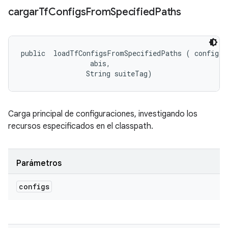
cargar
Tf
Configs
From
Specified
Paths
public 
 loadTfConfigsFromSpecifiedPaths (
 configs, 
 abis, 

                String suiteTag)
Carga principal de configuraciones, investigando los
recursos especificados en el classpath.
Parámetros
configs