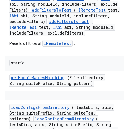
abi
,
String module
Id
,
include
Filters
,
exclude
Filters)
addFiltersToTest
(
IRemoteTest
test,
IAbi
abi, String moduleId, includeFilters,
excludeFilters)
addFiltersToTest
(
IRemoteTest
test,
IAbi
abi, String moduleId,
includeFilters, excludeFilters)
IRemoteTest
Pase los filtros al
.
static
get
Module
Names
Matching
(File directory
,
String suite
Prefix
,
String pattern)
load
Configs
From
Directory
( tests
Dirs
,
abis
,
String suite
Prefix
,
String suite
Tag
,
patterns)
loadConfigsFromDirectory
(
testsDirs, abis, String suitePrefix, String