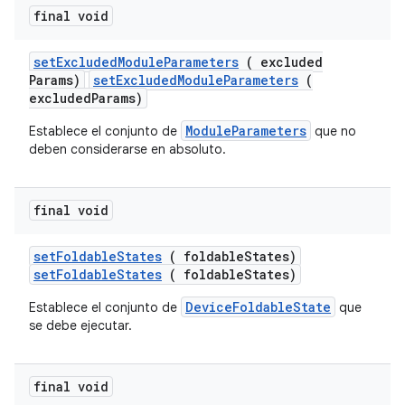
final void
set
Excluded
Module
Parameters
( excluded
Params)
setExcludedModuleParameters
(
excludedParams)
ModuleParameters
Establece el conjunto de
que no
deben considerarse en absoluto.
final void
set
Foldable
States
( foldable
States)
setFoldableStates
( foldableStates)
DeviceFoldableState
Establece el conjunto de
que
se debe ejecutar.
final void