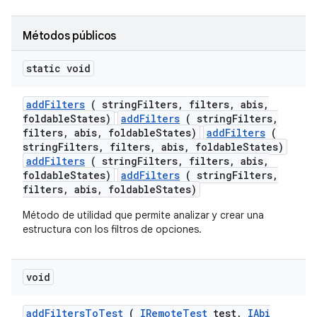
Métodos públicos
static void
add
Filters
( string
Filters
,
filters
,
abis
,
foldable
States)
addFilters
( stringFilters,
filters, abis, foldableStates)
addFilters
(
stringFilters, filters, abis, foldableStates)
addFilters
( stringFilters, filters, abis,
foldableStates)
addFilters
( stringFilters,
filters, abis, foldableStates)
Método de utilidad que permite analizar y crear una
estructura con los filtros de opciones.
void
add
Filters
To
Test
(
IRemote
Test
test
,
IAbi