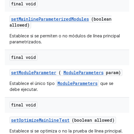
final void
set
Mainline
Parameterized
Modules
(boolean
allowed)
Establece si se permiten o no módulos de línea principal
parametrizados.
final void
set
Module
Parameter
(
Module
Parameters
param)
ModuleParameters
Establece el único tipo
que se
debe ejecutar.
final void
set
Optimize
Mainline
Test
(boolean allowed)
Establece si se optimiza o no la prueba de línea principal.