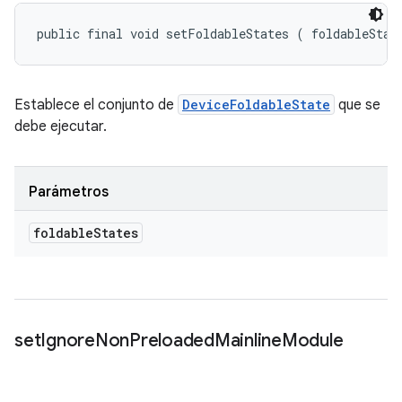
public final void setFoldableStates (
 foldableStat
Establece el conjunto de
DeviceFoldableState
que se
debe ejecutar.
Parámetros
foldable
States
set
Ignore
Non
Preloaded
Mainline
Module