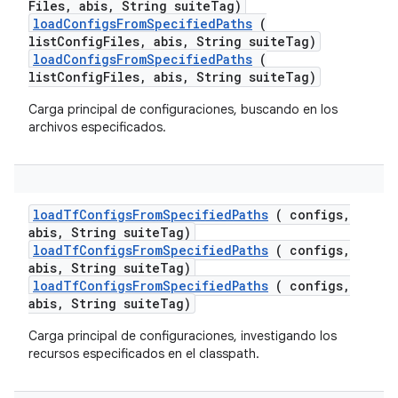
Files
,
abis
,
String suite
Tag)
loadConfigsFromSpecifiedPaths
(
listConfigFiles, abis, String suiteTag)
loadConfigsFromSpecifiedPaths
(
listConfigFiles, abis, String suiteTag)
Carga principal de configuraciones, buscando en los
archivos especificados.
load
Tf
Configs
From
Specified
Paths
( configs
,
abis
,
String suite
Tag)
loadTfConfigsFromSpecifiedPaths
( configs,
abis, String suiteTag)
loadTfConfigsFromSpecifiedPaths
( configs,
abis, String suiteTag)
Carga principal de configuraciones, investigando los
recursos especificados en el classpath.