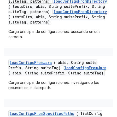
suiteTag, patterns)
loadConfigsFromDirectory
( testsDirs, abis, String suitePrefix, String
suiteTag, patterns)
loadConfigsFromDirectory
( testsDirs, abis, String suitePrefix, String
suiteTag, patterns)
Carga principal de configuraciones, buscando en una
carpeta.
load
Configs
From
Jars
( abis
,
String suite
Prefix
,
String suite
Tag)
loadConfigsFromJars
( abis, String suitePrefix, String suiteTag)
Carga principal de configuraciones, investigando los
recursos en el classpath.
load
Configs
From
Specified
Paths
( list
Config