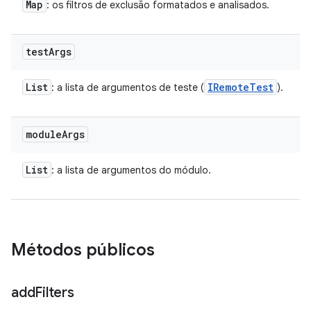
Map
: os filtros de exclusão formatados e analisados.
test
Args
List
IRemote
Test
: a lista de argumentos de teste (
).
module
Args
List
: a lista de argumentos do módulo.
Métodos públicos
add
Filters