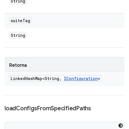
String
suite
Tag
String
Retorna
Linked
Hash
Map<String
,
IConfiguration
>
load
Configs
From
Specified
Paths