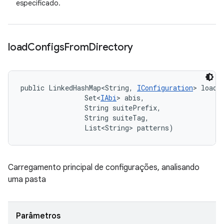
especificado.
load
Configs
From
Directory
public LinkedHashMap<String, 
IConfiguration
> loadC
                Set<
IAbi
> abis, 

                String suitePrefix, 

                String suiteTag, 

                List<String> patterns)
Carregamento principal de configurações, analisando
uma pasta
Parâmetros