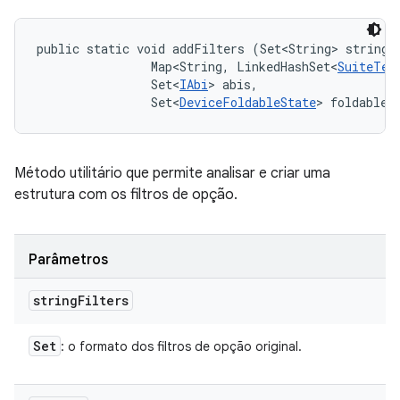
public static void addFilters (Set<String> stringFi
                Map<String, LinkedHashSet<
SuiteTes
                Set<
IAbi
> abis, 

                Set<
DeviceFoldableState
> foldableS
Método utilitário que permite analisar e criar uma
estrutura com os filtros de opção.
Parâmetros
string
Filters
Set
: o formato dos filtros de opção original.