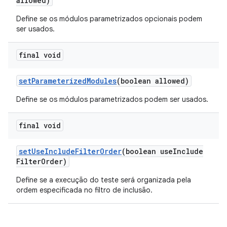
allowed)
Define se os módulos parametrizados opcionais podem
ser usados.
final void
set
Parameterized
Modules
(boolean allowed)
Define se os módulos parametrizados podem ser usados.
final void
set
Use
Include
Filter
Order
(boolean use
Include
Filter
Order)
Define se a execução do teste será organizada pela
ordem especificada no filtro de inclusão.