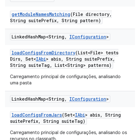
get
Module
Names
Matching
(File directory
,
String suite
Prefix
,
String pattern)
Linked
Hash
Map<String
,
IConfiguration
>
load
Configs
From
Directory
(List<File> tests
Dirs
,
Set<
IAbi
> abis
,
String suite
Prefix
,
String suite
Tag
,
List<String> patterns)
Carregamento principal de configurações, analisando
uma pasta
Linked
Hash
Map<String
,
IConfiguration
>
load
Configs
From
Jars
(Set<
IAbi
> abis
,
String
suite
Prefix
,
String suite
Tag)
Carregamento principal de configurações, analisando os
recursos no classpath.