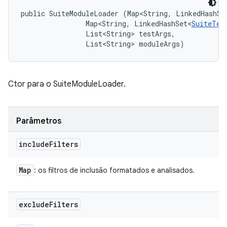
public SuiteModuleLoader (Map<String, LinkedHashSe
                Map<String, LinkedHashSet<
SuiteTes
                List<String> testArgs, 

                List<String> moduleArgs)
Ctor para o SuiteModuleLoader.
Parâmetros
include
Filters
Map
: os filtros de inclusão formatados e analisados.
exclude
Filters