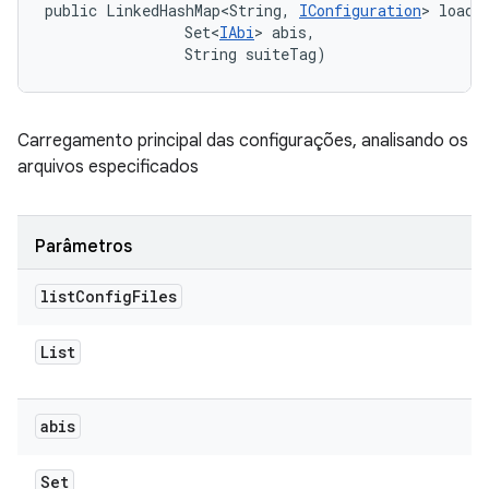
public LinkedHashMap<String, 
IConfiguration
> loadC
                Set<
IAbi
> abis, 

                String suiteTag)
Carregamento principal das configurações, analisando os
arquivos especificados
Parâmetros
list
Config
Files
List
abis
Set