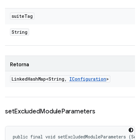
suite
Tag
String
Retorna
Linked
Hash
Map<String
,
IConfiguration
>
set
Excluded
Module
Parameters
public final void setExcludedModuleParameters (Set