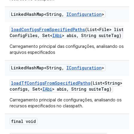
Linked
Hash
Map<String
,
IConfiguration
>
load
Configs
From
Specified
Paths
(List<File> list
Config
Files
,
Set<
IAbi
> abis
,
String suite
Tag)
Carregamento principal das configurações, analisando os
arquivos especificados
Linked
Hash
Map<String
,
IConfiguration
>
load
Tf
Configs
From
Specified
Paths
(List<String>
configs
,
Set<
IAbi
> abis
,
String suite
Tag)
Carregamento principal de configurações, analisando os
recursos especificados no classpath.
final void