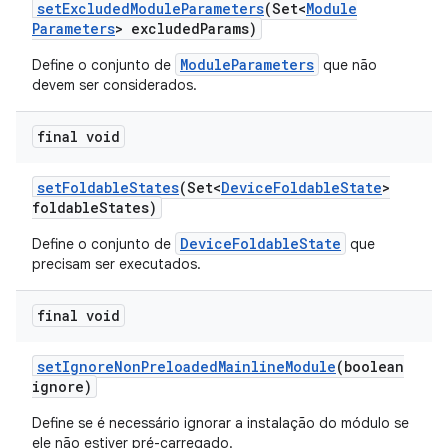
set
Excluded
Module
Parameters
(Set<
Module
Parameters
> excluded
Params)
ModuleParameters
Define o conjunto de
que não
devem ser considerados.
final void
set
Foldable
States
(Set<
Device
Foldable
State
>
foldable
States)
DeviceFoldableState
Define o conjunto de
que
precisam ser executados.
final void
set
Ignore
Non
Preloaded
Mainline
Module
(boolean
ignore)
Define se é necessário ignorar a instalação do módulo se
ele não estiver pré-carregado.