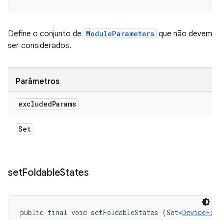
Define o conjunto de
ModuleParameters
que não devem
ser considerados.
Parâmetros
excluded
Params
Set
set
Foldable
States
public final void setFoldableStates (Set<
DeviceFol