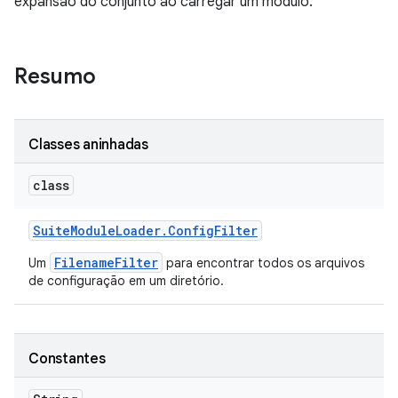
expansão do conjunto ao carregar um módulo.
Resumo
Classes aninhadas
class
Suite
Module
Loader
.
Config
Filter
FilenameFilter
Um
para encontrar todos os arquivos
de configuração em um diretório.
Constantes