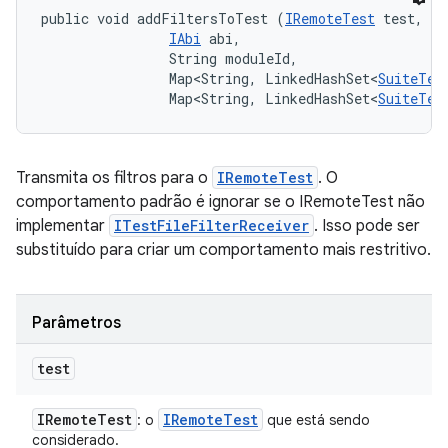
public void addFiltersToTest (
IRemoteTest
 test, 

IAbi
 abi, 

                String moduleId, 

                Map<String, LinkedHashSet<
SuiteTes
                Map<String, LinkedHashSet<
SuiteTes
Transmita os filtros para o
IRemoteTest
. O
comportamento padrão é ignorar se o IRemoteTest não
implementar
ITestFileFilterReceiver
. Isso pode ser
substituído para criar um comportamento mais restritivo.
Parâmetros
test
IRemote
Test
IRemote
Test
: o
que está sendo
considerado.