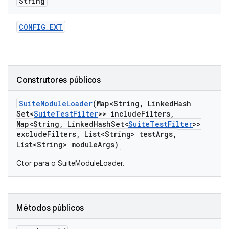
String
CONFIG
_
EXT
Construtores públicos
Suite
Module
Loader
(Map<String
,
Linked
Hash
Set<
Suite
Test
Filter
>> include
Filters
,
Map<String
,
Linked
Hash
Set<
Suite
Test
Filter
>>
exclude
Filters
,
List<String> test
Args
,
List<String> module
Args)
Ctor para o SuiteModuleLoader.
Métodos públicos