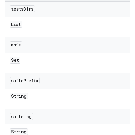
tests
Dirs
List
abis
Set
suite
Prefix
String
suite
Tag
String