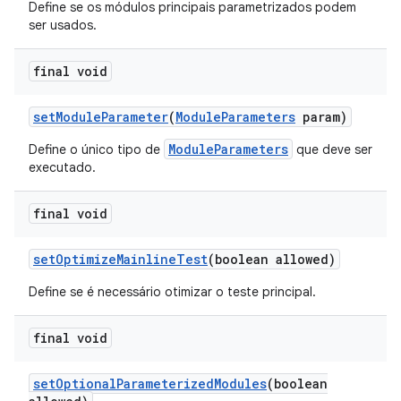
Define se os módulos principais parametrizados podem
ser usados.
final void
set
Module
Parameter
(
Module
Parameters
param)
ModuleParameters
Define o único tipo de
que deve ser
executado.
final void
set
Optimize
Mainline
Test
(boolean allowed)
Define se é necessário otimizar o teste principal.
final void
set
Optional
Parameterized
Modules
(boolean