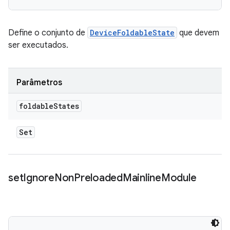
Define o conjunto de
DeviceFoldableState
que devem
ser executados.
Parâmetros
foldable
States
Set
set
Ignore
Non
Preloaded
Mainline
Module