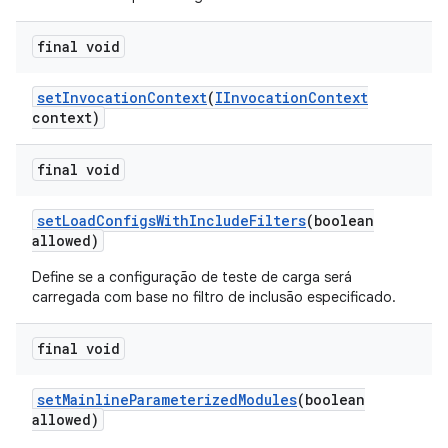
final void
set
Invocation
Context
(
IInvocation
Context
context)
final void
set
Load
Configs
With
Include
Filters
(boolean
allowed)
Define se a configuração de teste de carga será
carregada com base no filtro de inclusão especificado.
final void
set
Mainline
Parameterized
Modules
(boolean
allowed)