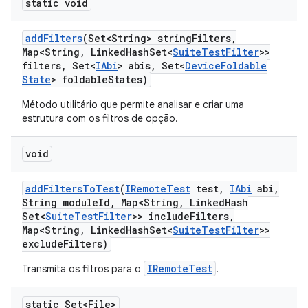
static void
add
Filters
(Set<String> string
Filters
,
Map<String
,
Linked
Hash
Set<
Suite
Test
Filter
>>
filters
,
Set<
IAbi
> abis
,
Set<
Device
Foldable
State
> foldable
States)
Método utilitário que permite analisar e criar uma
estrutura com os filtros de opção.
void
add
Filters
To
Test
(
IRemote
Test
test
,
IAbi
abi
,
String module
Id
,
Map<String
,
Linked
Hash
Set<
Suite
Test
Filter
>> include
Filters
,
Map<String
,
Linked
Hash
Set<
Suite
Test
Filter
>>
exclude
Filters)
IRemoteTest
Transmita os filtros para o
.
static Set<File>