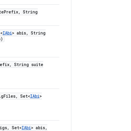
te
Prefix
,
String
<
IAbi
> abis
,
String
s)
efix
,
String suite
ig
Files
,
Set<
IAbi
>
igs
,
Set<
IAbi
> abis
,