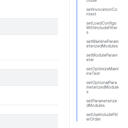
odule
setInvocationCo
ntext
setLoadConfigs
WithIncludeFilter
s
setMainlineParam
eterizedModules
setModuleParam
eter
setOptimizeMainl
ineTest
setOptionalPara
meterizedModule
s
setParameterize
dModules
setUseIncludeFilt
erOrder