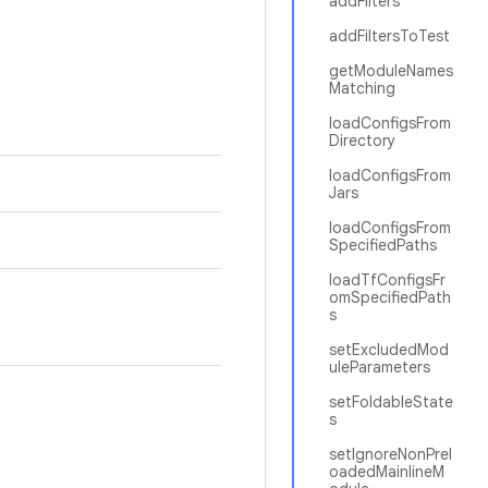
addFilters
addFiltersToTest
getModuleNames
Matching
loadConfigsFrom
Directory
loadConfigsFrom
Jars
loadConfigsFrom
SpecifiedPaths
loadTfConfigsFr
omSpecifiedPath
s
setExcludedMod
uleParameters
setFoldableState
s
setIgnoreNonPrel
oadedMainlineM