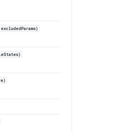
 excluded
Params)
le
States)
re)