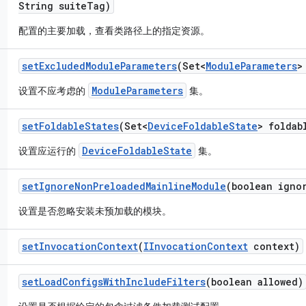
String suite
Tag)
配置的主要加载，查看类路径上的指定资源。
set
Excluded
Module
Parameters
(Set<
Module
Parameters
>
ModuleParameters
设置不应考虑的
集。
set
Foldable
States
(Set<
Device
Foldable
State
> foldab
DeviceFoldableState
设置应运行的
集。
set
Ignore
Non
Preloaded
Mainline
Module
(boolean igno
设置是否忽略安装未预加载的模块。
set
Invocation
Context
(
IInvocation
Context
context)
set
Load
Configs
With
Include
Filters
(boolean allowed)