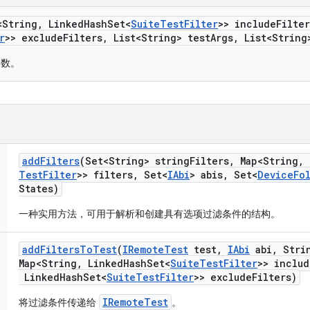
<String
,
Linked
Hash
Set<
Suite
Test
Filter
>> include
Filter
r
>> exclude
Filters
,
List<String> test
Args
,
List<String
造函数。
add
Filters
(Set<String> string
Filters
,
Map<String
,
Test
Filter
>> filters
,
Set<
IAbi
> abis
,
Set<
Device
Fo
States)
一种实用方法，可用于解析和创建具有选项过滤条件的结构。
add
Filters
To
Test
(
IRemote
Test
test
,
IAbi
abi
,
Strin
Map<String
,
Linked
Hash
Set<
Suite
Test
Filter
>> includ
Linked
Hash
Set<
Suite
Test
Filter
>> exclude
Filters)
IRemoteTest
将过滤条件传递给
。