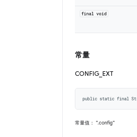
final void
常量
CONFIG
_
EXT
public static final S
常量值： ".config"