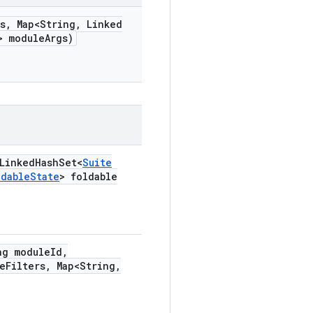
s
,
Map<String
,
Linked
> module
Args)
Linked
Hash
Set<
Suite
ldable
State
> foldable
g module
Id
,
e
Filters
,
Map<String
,