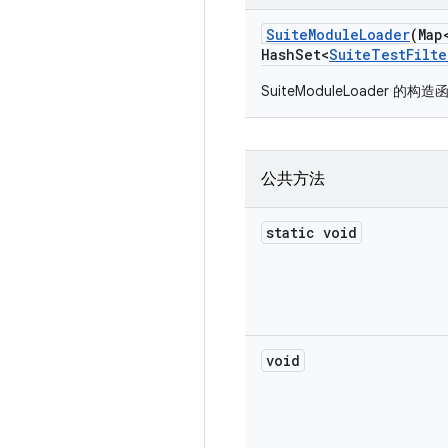
Suite
Module
Loader
(Map
Hash
Set<
Suite
Test
Filte
SuiteModuleLoader 的构
公共方法
static void
void