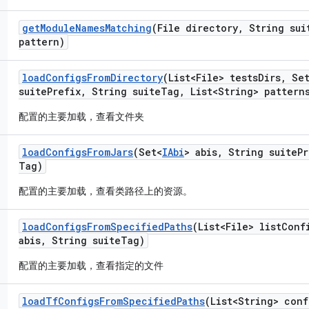
get
Module
Names
Matching
(File directory
,
String sui
pattern)
load
Configs
From
Directory
(List<File> tests
Dirs
,
Set
suite
Prefix
,
String suite
Tag
,
List<String> pattern
配置的主要加载，查看文件夹
load
Configs
From
Jars
(Set<
IAbi
> abis
,
String suite
Pr
Tag)
配置的主要加载，查看类路径上的资源。
load
Configs
From
Specified
Paths
(List<File> list
Conf
abis
,
String suite
Tag)
配置的主要加载，查看指定的文件
load
Tf
Configs
From
Specified
Paths
(List<String> conf