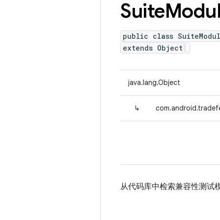
Suite
Modu
public class SuiteModu
extends Object
java.lang.Object
↳
com.android.tradef
从代码库中检索兼容性测试