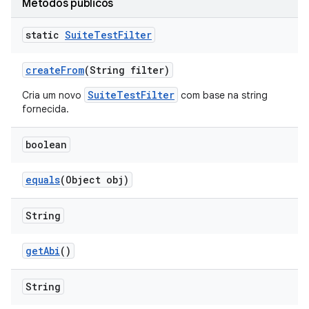
Métodos públicos
static
Suite
Test
Filter
create
From
(String filter)
SuiteTestFilter
Cria um novo
com base na string
fornecida.
boolean
equals
(Object obj)
String
get
Abi
()
String