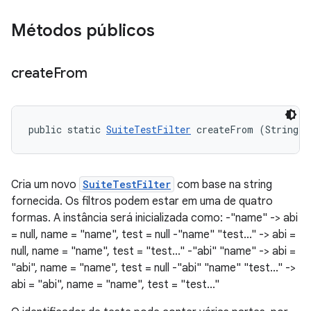
Métodos públicos
create
From
public static 
SuiteTestFilter
 createFrom (String f
Cria um novo
SuiteTestFilter
com base na string
fornecida. Os filtros podem estar em uma de quatro
formas. A instância será inicializada como: -"name" -> abi
= null, name = "name", test = null -"name" "test..." -> abi =
null, name = "name", test = "test..." -"abi" "name" -> abi =
"abi", name = "name", test = null -"abi" "name" "test..." ->
abi = "abi", name = "name", test = "test..."