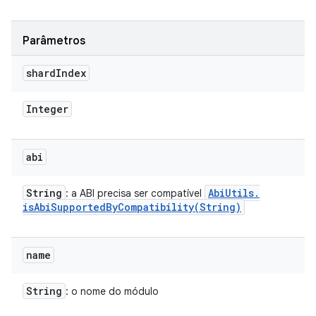
Parâmetros
shard
Index
Integer
abi
String
Abi
Utils
.
: a ABI precisa ser compatível
isAbiSupportedByCompatibility(
String)
name
String
: o nome do módulo