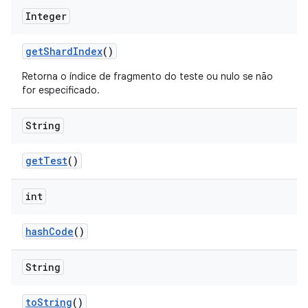
Integer
get
Shard
Index
()
Retorna o índice de fragmento do teste ou nulo se não
for especificado.
String
get
Test
()
int
hash
Code
()
String
to
String
()