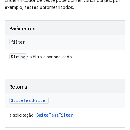
O identificador de teste pode conter várias partes, por
exemplo, testes parametrizados.
Parâmetros
filter
String
: o filtro a ser analisado
Retorna
Suite
Test
Filter
Suite
Test
Filter
a solicitação