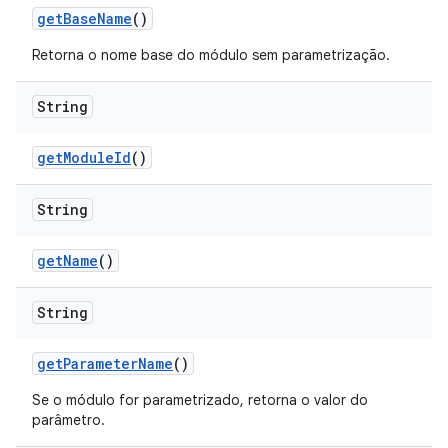
get
Base
Name
()
Retorna o nome base do módulo sem parametrização.
String
get
Module
Id
()
String
get
Name
()
String
get
Parameter
Name
()
Se o módulo for parametrizado, retorna o valor do
parâmetro.