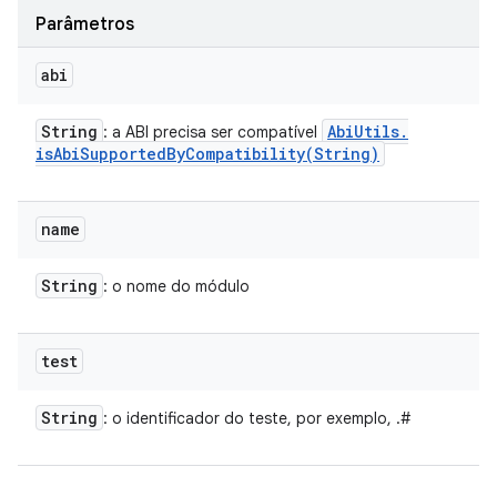
Parâmetros
abi
String
Abi
Utils
.
: a ABI precisa ser compatível
isAbiSupportedByCompatibility(
String)
name
String
: o nome do módulo
test
String
: o identificador do teste, por exemplo,
.
#