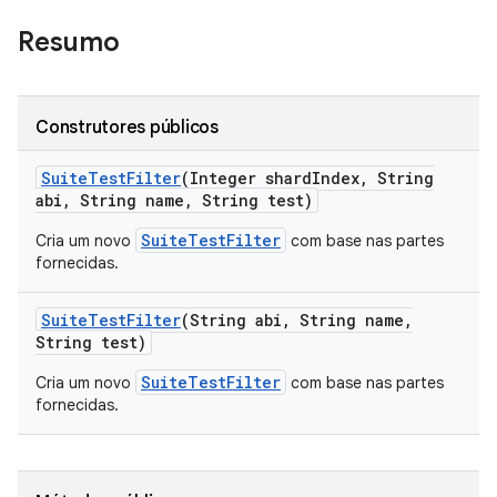
Resumo
Construtores públicos
Suite
Test
Filter
(Integer shard
Index
,
String
abi
,
String name
,
String test)
SuiteTestFilter
Cria um novo
com base nas partes
fornecidas.
Suite
Test
Filter
(String abi
,
String name
,
String test)
SuiteTestFilter
Cria um novo
com base nas partes
fornecidas.