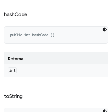
hash
Code
public int hashCode ()
Retorna
int
to
String