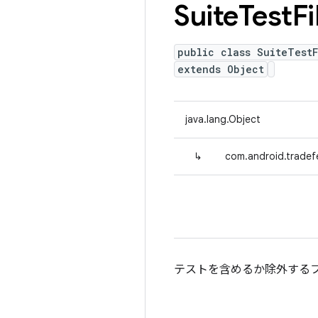
Suite
Test
Fi
public class SuiteTestF
extends Object
java.lang.Object
↳
com.android.tradefe
テストを含めるか除外する