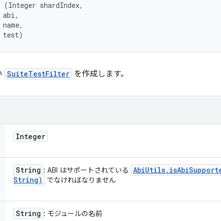
 (Integer shardIndex, 

abi, 

 name, 

 test)
い
SuiteTestFilter
を作成します。
Integer
String
Abi
Utils
.
isAbiSupport
: ABI はサポートされている
String)
でなければなりません
String
: モジュールの名前