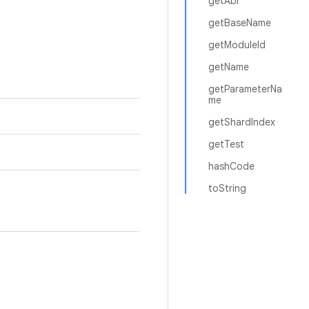
getAbi
getBaseName
getModuleId
getName
getParameterNa
me
getShardIndex
getTest
hashCode
toString