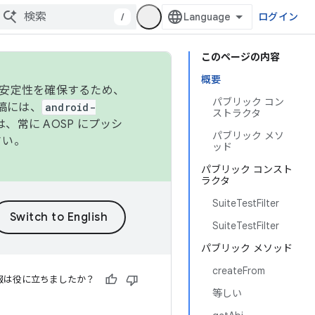
/
ログイン
このページの内容
概要
の安定性を確保するため、
パブリック コン
投稿には、
android-
ストラクタ
、常に AOSP にプッシ
パブリック メソ
さい。
ッド
パブリック コンスト
ラクタ
SuiteTestFilter
SuiteTestFilter
パブリック メソッド
createFrom
報は役に立ちましたか？
等しい