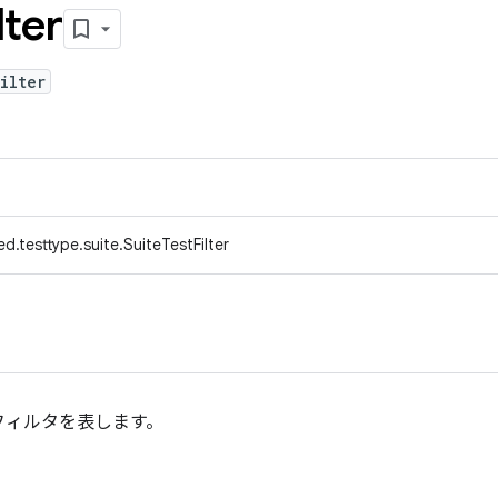
lter
ilter
d.testtype.suite.SuiteTestFilter
フィルタを表します。