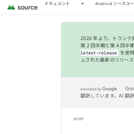
ドキュメント
Android ソース
2026 年より、トラ
第 2 四半期と第 4 四
latest-release
を使用
ュされた最新のリリース
Go
翻訳しています。AI 
AOSP