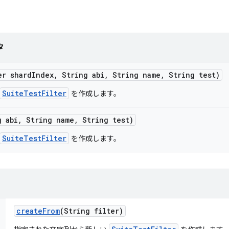
タ
er shard
Index
,
String abi
,
String name
,
String test)
SuiteTestFilter
を作成します。
g abi
,
String name
,
String test)
SuiteTestFilter
を作成します。
create
From
(String filter)