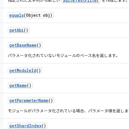
SuiteTestFilter
指定された文字列から新しい
を作成します
equals
(Object obj)
get
Abi
()
get
Base
Name
()
パラメータ化されていないモジュールのベース名を返します。
get
Module
Id
()
get
Name
()
get
Parameter
Name
()
モジュールがパラメータ化されている場合、パラメータ値を返しま
get
Shard
Index
()