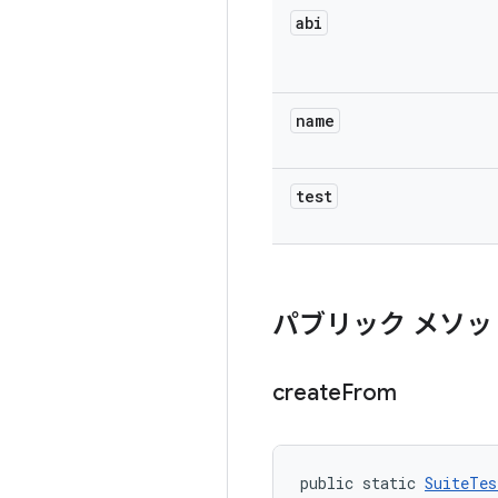
abi
name
test
パブリック メソッ
create
From
public static 
SuiteTes