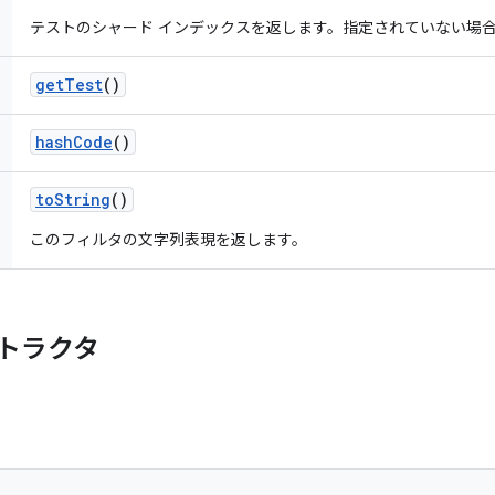
テストのシャード インデックスを返します。指定されていない場合は 
get
Test
()
hash
Code
()
to
String
()
このフィルタの文字列表現を返します。
トラクタ