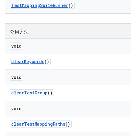
Test
Mapping
Suite
Runner
()
公用方法
void
clear
Keywords
()
void
clear
Test
Group
()
void
clear
Test
Mapping
Paths
()