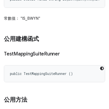
常數值： "IS_BWYN"
公用建構函式
Test
Mapping
Suite
Runner
public TestMappingSuiteRunner ()
公用方法