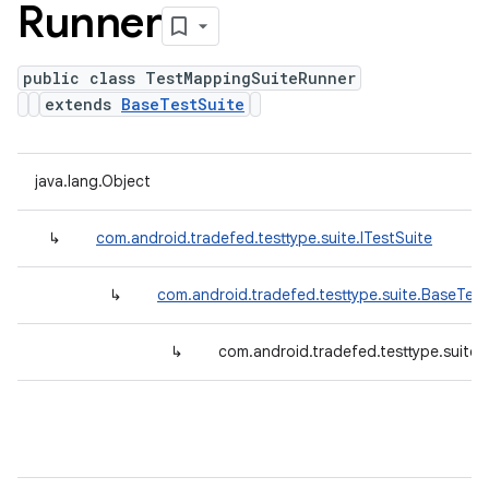
Runner
public class TestMappingSuiteRunner
extends
BaseTestSuite
java.lang.Object
↳
com.android.tradefed.testtype.suite.ITestSuite
↳
com.android.tradefed.testtype.suite.BaseTest
↳
com.android.tradefed.testtype.suite