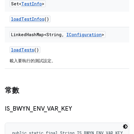
Set<
Test
Info
>
load
Test
Infos
()
Linked
Hash
Map<String
,
IConfiguration
>
load
Tests
()
載入要執行的測試設定。
常數
IS
_
BWYN
_
ENV
_
VAR
_
KEY
public static final String IS_BWYN_ENV_VAR_KEY