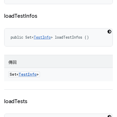
load
Test
Infos
public Set<
TestInfo
> loadTestInfos ()
傳回
Set<
Test
Info
>
load
Tests