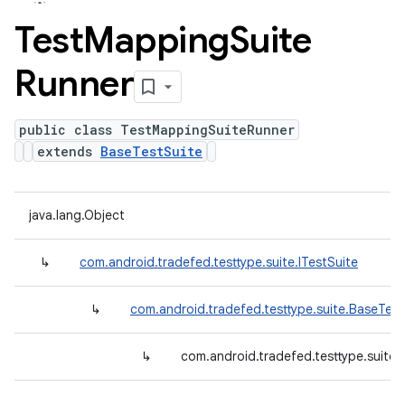
Test
Mapping
Suite
Runner
public class TestMappingSuiteRunner
extends
BaseTestSuite
java.lang.Object
↳
com.android.tradefed.testtype.suite.ITestSuite
↳
com.android.tradefed.testtype.suite.BaseTest
↳
com.android.tradefed.testtype.suite