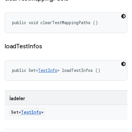
public void clearTestMappingPaths ()
load
Test
Infos
public Set<
TestInfo
> loadTestInfos ()
İadeler
Set<
Test
Info
>