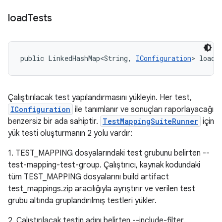
load
Tests
public LinkedHashMap<String, 
IConfiguration
> loadT
Çalıştırılacak test yapılandırmasını yükleyin. Her test,
IConfiguration
ile tanımlanır ve sonuçları raporlayacağı
benzersiz bir ada sahiptir.
TestMappingSuiteRunner
için
yük testi oluşturmanın 2 yolu vardır:
1. TEST_MAPPING dosyalarındaki test grubunu belirten --
test-mapping-test-group. Çalıştırıcı, kaynak kodundaki
tüm TEST_MAPPING dosyalarını build artifact
test_mappings.zip aracılığıyla ayrıştırır ve verilen test
grubu altında gruplandırılmış testleri yükler.
2. Çalıştırılacak testin adını belirten --include-filter.