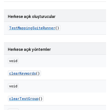
Herkese açık oluşturucular
Test
Mapping
Suite
Runner
()
Herkese açık yöntemler
void
clear
Keywords
()
void
clear
Test
Group
()