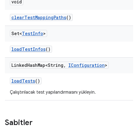
void
clear
Test
Mapping
Paths
()
Set<
Test
Info
>
load
Test
Infos
()
Linked
Hash
Map<String
,
IConfiguration
>
load
Tests
()
Çalıştırılacak test yapılandırmasını yükleyin.
Sabitler