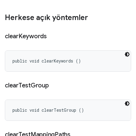
Herkese açık yöntemler
clear
Keywords
public void clearKeywords ()
clear
Test
Group
public void clearTestGroup ()
clear
Test
Mapping
Paths