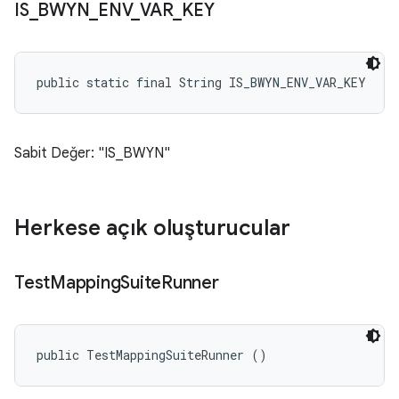
IS
_
BWYN
_
ENV
_
VAR
_
KEY
public static final String IS_BWYN_ENV_VAR_KEY
Sabit Değer: "IS_BWYN"
Herkese açık oluşturucular
Test
Mapping
Suite
Runner
public TestMappingSuiteRunner ()