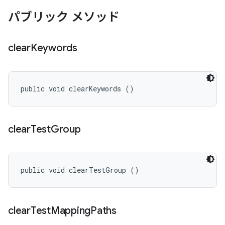
パブリック メソッド
clear
Keywords
public void clearKeywords ()
clear
Test
Group
public void clearTestGroup ()
clear
Test
Mapping
Paths