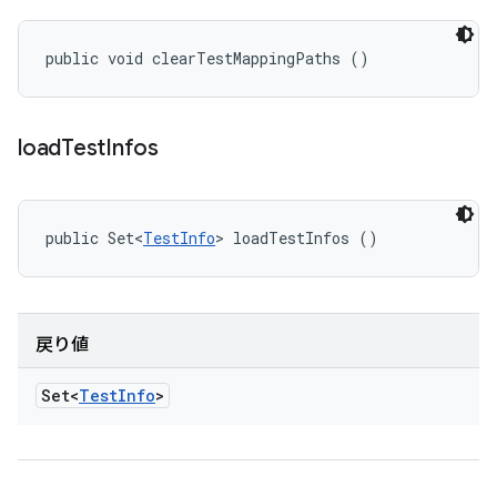
public void clearTestMappingPaths ()
load
Test
Infos
public Set<
TestInfo
> loadTestInfos ()
戻り値
Set<
Test
Info
>