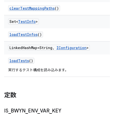
clear
Test
Mapping
Paths
()
Set<
Test
Info
>
load
Test
Infos
()
Linked
Hash
Map<String
,
IConfiguration
>
load
Tests
()
実行するテスト構成を読み込みます。
定数
IS
_
BWYN
_
ENV
_
VAR
_
KEY