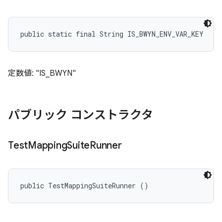
public static final String IS_BWYN_ENV_VAR_KEY
定数値: "IS_BWYN"
パブリック コンストラクタ
Test
Mapping
Suite
Runner
public TestMappingSuiteRunner ()