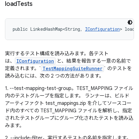
load
Tests
public LinkedHashMap<String, 
IConfiguration
> loadT
実行するテスト構成を読み込みます。各テスト
は、
IConfiguration
と、結果を報告する一意の名前で
定義されます。`
TestMappingSuiteRunner
` のテストを
読み込むには、次の 2 つの方法があります。
1. --test-mapping-test-group。TEST_MAPPING ファイル
内のテストグループを指定します。 ランナーは、ビルド
アーティファクト test_mappings.zip を介してソースコー
ド内のすべての TEST_MAPPING ファイルを解析し、指定
されたテストグループにグループ化されたテストを読み込
みます。
2. --include-filter。実行するテストの名前を指定します。