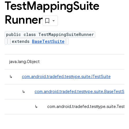
Test
Mapping
Suite
Runner
public class TestMappingSuiteRunner
extends
BaseTestSuite
java.lang.Object
↳
com.android.tradefed.testtype.suite.ITestSuite
↳
com.android.tradefed.testtype.suite.BaseTestSui
↳
com.android.tradefed.testtype.suite.Test