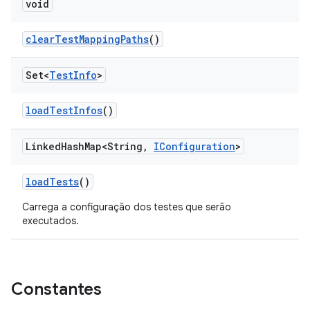
void
clear
Test
Mapping
Paths
()
Set<
Test
Info
>
load
Test
Infos
()
Linked
Hash
Map<String
,
IConfiguration
>
load
Tests
()
Carrega a configuração dos testes que serão
executados.
Constantes