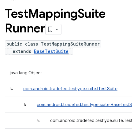
Test
Mapping
Suite
Runner
public class TestMappingSuiteRunner
extends
BaseTestSuite
java.lang.Object
↳
com.android.tradefed.testtype.suite.ITestSuite
↳
com.android.tradefed.testtype.suite.BaseTestSui
↳
com.android.tradefed.testtype.suite.Test