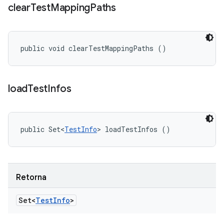
clear
Test
Mapping
Paths
public void clearTestMappingPaths ()
load
Test
Infos
public Set<
TestInfo
> loadTestInfos ()
Retorna
Set<
Test
Info
>