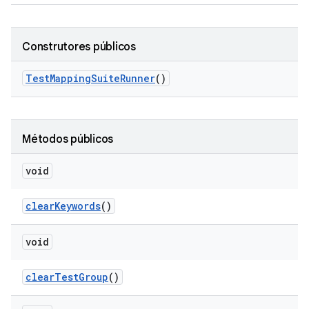
Construtores públicos
Test
Mapping
Suite
Runner
()
Métodos públicos
void
clear
Keywords
()
void
clear
Test
Group
()