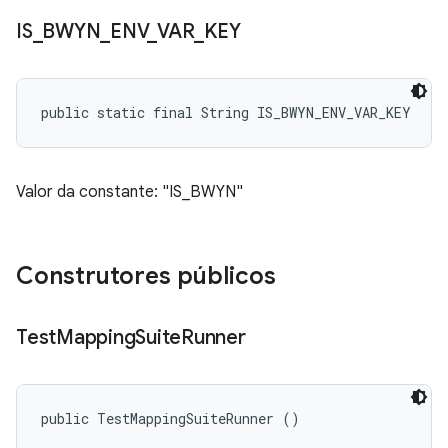
IS
_
BWYN
_
ENV
_
VAR
_
KEY
public static final String IS_BWYN_ENV_VAR_KEY
Valor da constante: "IS_BWYN"
Construtores públicos
Test
Mapping
Suite
Runner
public TestMappingSuiteRunner ()