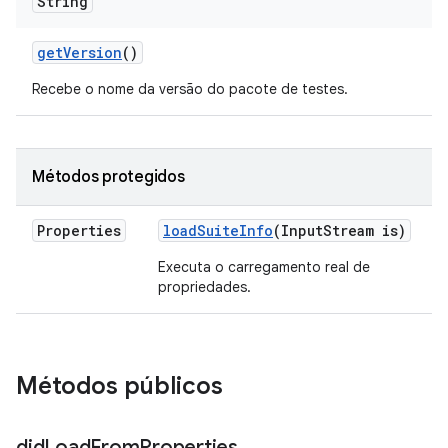
String
get
Version
()
Recebe o nome da versão do pacote de testes.
Métodos protegidos
Properties
load
Suite
Info
(Input
Stream is)
Executa o carregamento real de
propriedades.
Métodos públicos
did
Load
From
Properties