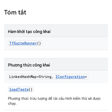
Tóm tắt
Hàm khởi tạo công khai
Tf
Suite
Runner
()
Phương thức công khai
Linked
Hash
Map<String
,
IConfiguration
>
load
Tests
()
Phương thức trừu tượng để tải cấu hình kiểm thử sẽ được
chạy.