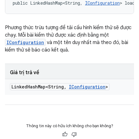
public LinkedHashMap<String, 
IConfiguration
> loadT
Phương thức trừu tượng để tải cấu hình kiểm thử sẽ được
chạy. Mỗi bài kiểm thử được xác định bằng một
IConfiguration
và một tên duy nhất mà theo đó, bài
kiểm thử sẽ báo cáo kết quả.
Giá trị trả về
Linked
Hash
Map<String
,
IConfiguration
>
Thông tin này có hữu ích không cho bạn không?