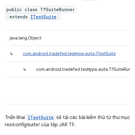
public class TfSuiteRunner
extends
ITestSuite
java.lang.Object
↳
com.android.tradefed.testtype.suite.ITestSuite
↳
com.android.tradefed.testtype.suite.TfSuiteRunn
Triển khai
ITestSuite
sẽ tải các bài kiểm thử từ thư mục
res/config/suite/ của tệp JAR TF.