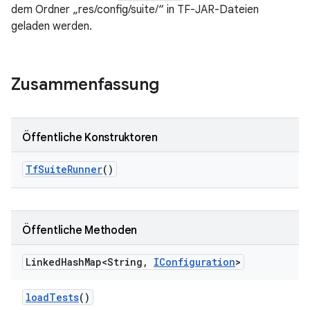
dem Ordner „res/config/suite/“ in TF-JAR-Dateien
geladen werden.
Zusammenfassung
Öffentliche Konstruktoren
Tf
Suite
Runner
()
Öffentliche Methoden
Linked
Hash
Map<String
,
IConfiguration
>
load
Tests
()