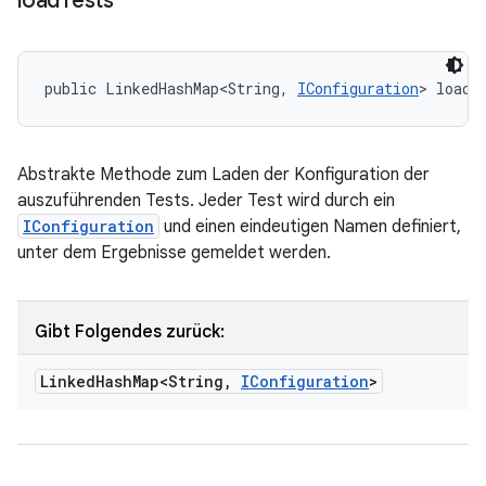
load
Tests
public LinkedHashMap<String, 
IConfiguration
> loadT
Abstrakte Methode zum Laden der Konfiguration der
auszuführenden Tests. Jeder Test wird durch ein
IConfiguration
und einen eindeutigen Namen definiert,
unter dem Ergebnisse gemeldet werden.
Gibt Folgendes zurück:
Linked
Hash
Map<String
,
IConfiguration
>