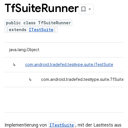
Tf
Suite
Runner
public class TfSuiteRunner
extends
ITestSuite
java.lang.Object
↳
com.android.tradefed.testtype.suite.ITestSuite
↳
com.android.tradefed.testtype.suite.TfSuiteR
Implementierung von
ITestSuite
, mit der Lasttests aus