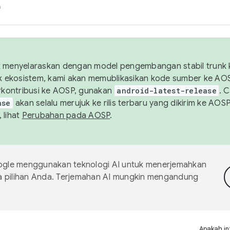
h
uk menyelaraskan dengan model pengembangan stabil trunk
tuk ekosistem, kami akan memublikasikan kode sumber ke A
kontribusi ke AOSP, gunakan
android-latest-release
. 
ase
akan selalu merujuk ke rilis terbaru yang dikirim ke AO
 lihat
Perubahan pada AOSP
.
gle menggunakan teknologi AI untuk menerjemahkan
a pilihan Anda. Terjemahan AI mungkin mengandung
Apakah in