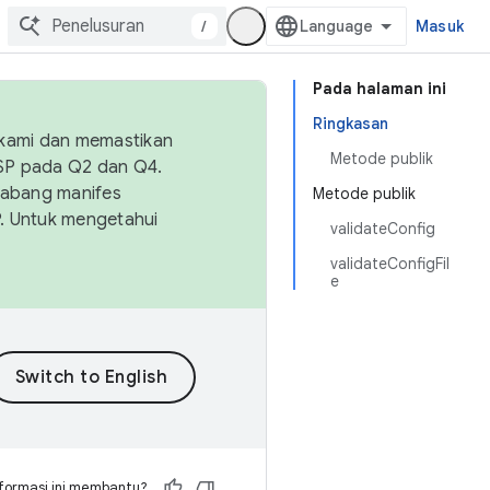
/
Masuk
Pada halaman ini
Ringkasan
 kami dan memastikan
Metode publik
OSP pada Q2 dan Q4.
Cabang manifes
Metode publik
SP. Untuk mengetahui
validateConfig
validateConfigFil
e
formasi ini membantu?