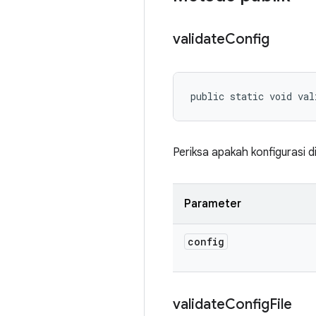
validate
Config
public static void val
Periksa apakah konfigurasi d
Parameter
config
validate
Config
File