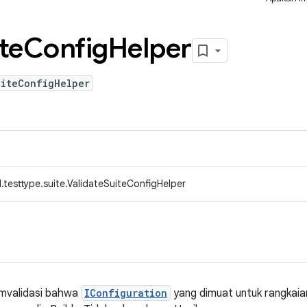
te
Config
Helper
uiteConfigHelper
testtype.suite.ValidateSuiteConfigHelper
emvalidasi bahwa
IConfiguration
yang dimuat untuk rangkai