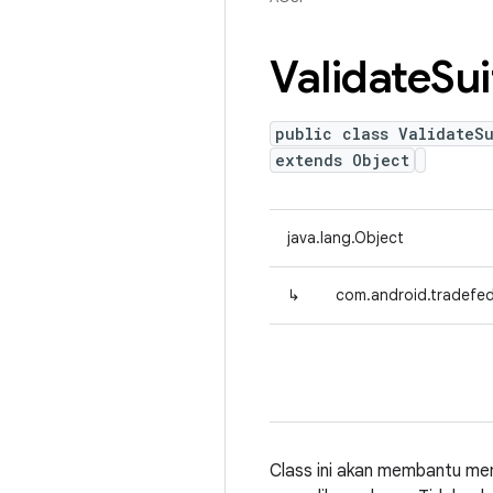
Validate
Sui
public class ValidateS
extends Object
java.lang.Object
↳
com.android.tradefed.
Class ini akan membantu m