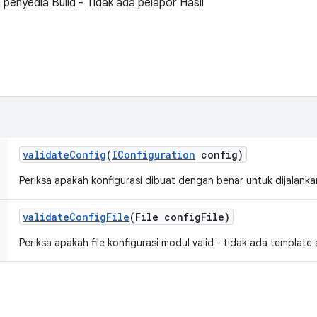
 penyedia Build - Tidak ada pelapor Hasil
validate
Config
(
IConfiguration
config)
Periksa apakah konfigurasi dibuat dengan benar untuk dijalanka
validate
Config
File
(File config
File)
Periksa apakah file konfigurasi modul valid - tidak ada template