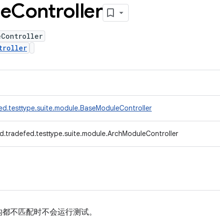
e
Controller
eController
troller
ed.testtype.suite.module.BaseModuleController
d.tradefed.testtype.suite.module.ArchModuleController
构都不匹配时不会运行测试。