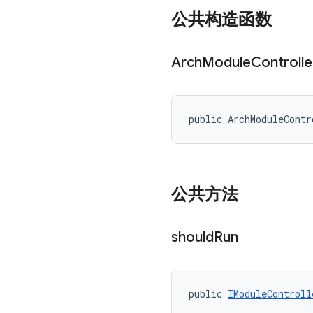
公共构造函数
Arch
Module
Controlle
public ArchModuleContr
公共方法
should
Run
public 
IModuleControll