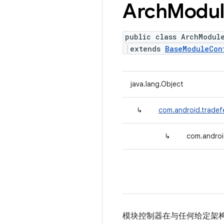
Arch
Modul
public class ArchModul
extends
BaseModuleCon
java.lang.Object
↳
com.android.tradef
↳
com.androi
模块控制器在与任何给定架