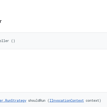
r
oller ()
er.RunStrategy
 shouldRun (
IInvocationContext
 context)