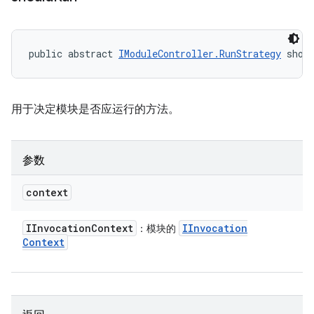
public abstract 
IModuleController.RunStrategy
 shou
用于决定模块是否应运行的方法。
参数
context
IInvocation
Context
IInvocation
：模块的
Context