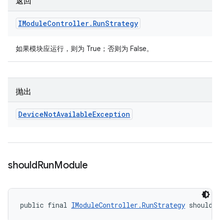
返回
IModule
Controller
.
Run
Strategy
如果模块应运行，则为 True；否则为 False。
抛出
Device
Not
Available
Exception
should
Run
Module
public final 
IModuleController.RunStrategy
 shouldR