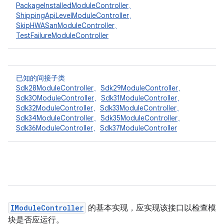
PackageInstalledModuleController
、
ShippingApiLevelModuleController
、
SkipHWASanModuleController
、
TestFailureModuleController
已知的间接子类
Sdk28ModuleController
、
Sdk29ModuleController
、
Sdk30ModuleController
、
Sdk31ModuleController
、
Sdk32ModuleController
、
Sdk33ModuleController
、
Sdk34ModuleController
、
Sdk35ModuleController
、
Sdk36ModuleController
、
Sdk37ModuleController
IModuleController
的基本实现，应实现该接口以检查模
块是否应运行。