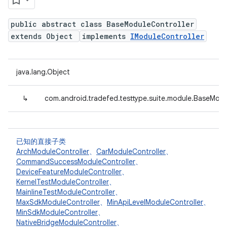
public abstract class BaseModuleController
extends Object
implements
IModuleController
java.lang.Object
↳
com.android.tradefed.testtype.suite.module.BaseModu
已知的直接子类
ArchModuleController
、
CarModuleController
、
CommandSuccessModuleController
、
DeviceFeatureModuleController
、
KernelTestModuleController
、
MainlineTestModuleController
、
MaxSdkModuleController
、
MinApiLevelModuleController
、
MinSdkModuleController
、
NativeBridgeModuleController
、