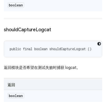
boolean
should
Capture
Logcat
public final boolean shouldCaptureLogcat ()
返回模块是否希望在测试失败时捕获 logcat。
返回
boolean