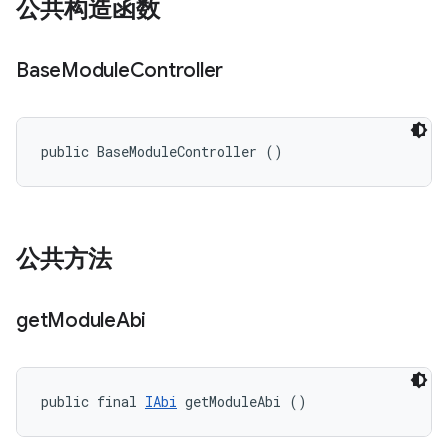
公共构造函数
Base
Module
Controller
public BaseModuleController ()
公共方法
get
Module
Abi
public final 
IAbi
 getModuleAbi ()