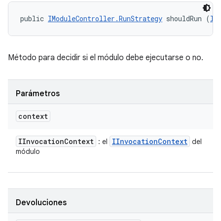
public 
IModuleController.RunStrategy
 shouldRun (
II
Método para decidir si el módulo debe ejecutarse o no.
Parámetros
context
IInvocation
Context
IInvocation
Context
: el
del
módulo
Devoluciones