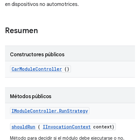
en dispositivos no automotrices.
Resumen
Constructores públicos
Car
Module
Controller
()
Métodos públicos
IModule
Controller
.
Run
Strategy
should
Run
(
IInvocation
Context
context)
Método para decidir si el módulo debe ejecutarse o no.