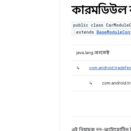
কারমডিউল কন
public class CarModule
extends
BaseModuleCon
java.lang.অবজেক্ট
↳
com.android.tradefed
↳
com.android.tr
এই নিয়ামক নন-অটোমোটিভ ডিভাই