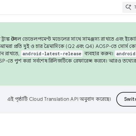
াঙ্ক স্টেবল ডেভেলপমেন্ট মডেলের সাথে সামঞ্জস্য রাখতে এবং ইকোসিস্ট
ে, আমরা প্রতি দুই ও চার ত্রৈমাসিকে (Q2 এবং Q4) AOSP-তে সোর্স
ান রাখতে,
android-latest-release
ব্যবহার করুন।
android
বদা AOSP-তে পুশ করা সর্বশেষ রিলিজটিকে রেফারেন্স করবে। আরও তথ্যের
এই পৃষ্ঠাটি
Cloud Translation API
অনুবাদ করেছে।