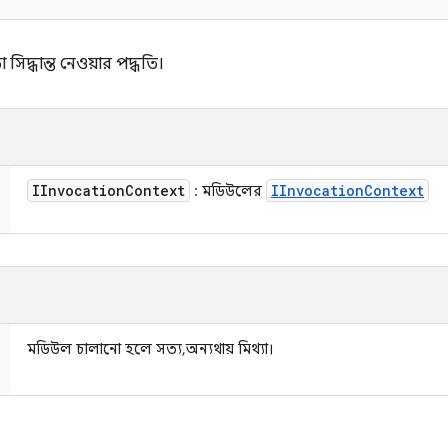
দ্ধান্ত নেওয়ার পদ্ধতি।
IInvocation
Context
IInvocation
Context
: মডিউলের
মডিউল চালানো হলে সত্য, অন্যথায় মিথ্যা।