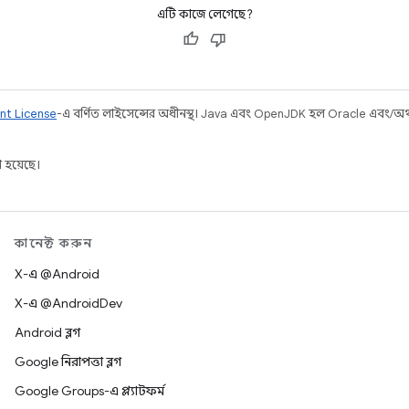
এটি কাজে লেগেছে?
nt License
-এ বর্ণিত লাইসেন্সের অধীনস্থ। Java এবং OpenJDK হল Oracle এবং/অথবা 
 হয়েছে।
কানেক্ট করুন
X-এ @Android
X-এ @AndroidDev
Android ব্লগ
Google নিরাপত্তা ব্লগ
Google Groups-এ প্ল্যাটফর্ম