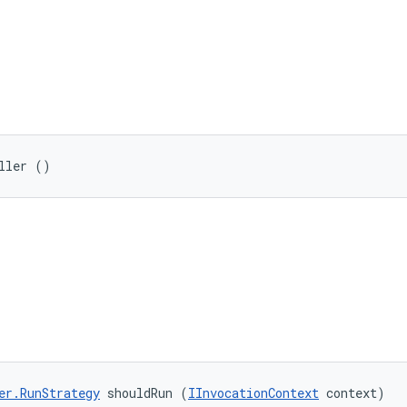
ller ()
er.RunStrategy
 shouldRun (
IInvocationContext
 context)