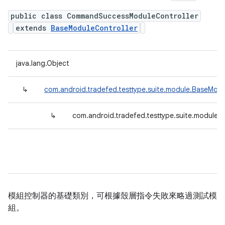
public class CommandSuccessModuleController
extends
BaseModuleController
java.lang.Object
↳
com.android.tradefed.testtype.suite.module.BaseModu
↳
com.android.tradefed.testtype.suite.module
模組控制器的基礎類別，可根據殼層指令失敗來略過測試模
組。