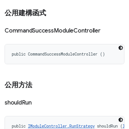
公用建構函式
Command
Success
Module
Controller
public CommandSuccessModuleController ()
公用方法
should
Run
public 
IModuleController.RunStrategy
 shouldRun (
II