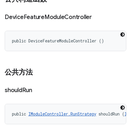
Device
Feature
Module
Controller
public DeviceFeatureModuleController ()
公共方法
should
Run
public 
IModuleController.RunStrategy
 shouldRun (
II