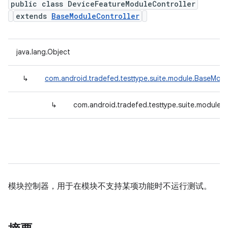
public class DeviceFeatureModuleController
extends
BaseModuleController
java.lang.Object
↳
com.android.tradefed.testtype.suite.module.BaseModu
↳
com.android.tradefed.testtype.suite.module.
模块控制器，用于在模块不支持某项功能时不运行测试。