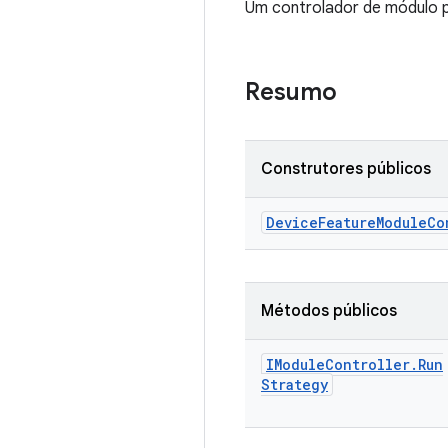
Um controlador de módulo p
Resumo
Construtores públicos
Device
Feature
Module
Co
Métodos públicos
IModule
Controller
.
Run
Strategy