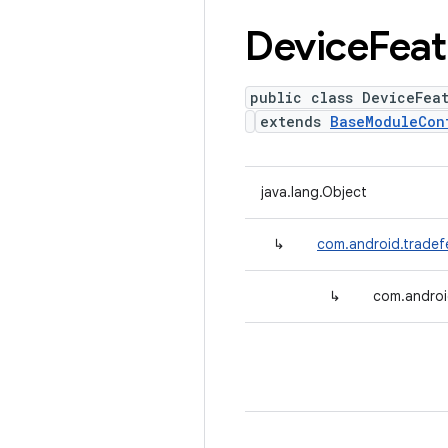
Device
Feat
public class DeviceFea
extends
BaseModuleCon
java.lang.Object
↳
com.android.tradef
↳
com.androi