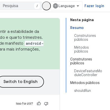
/
Fazer login
Nesta página
Resumo
tir a estabilidade da
Construtores
o e quarto trimestres.
públicos
 de manifesto
android-
Métodos
ara mais informações,
públicos
Construtores
públicos
DeviceFeatureMo
duleController
Métodos públicos
shouldRun
Isso foi útil?