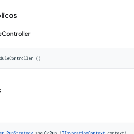
licos
e
Controller
duleController ()
s
er.RunStrategy
 shouldRun (
IInvocationContext
 context)