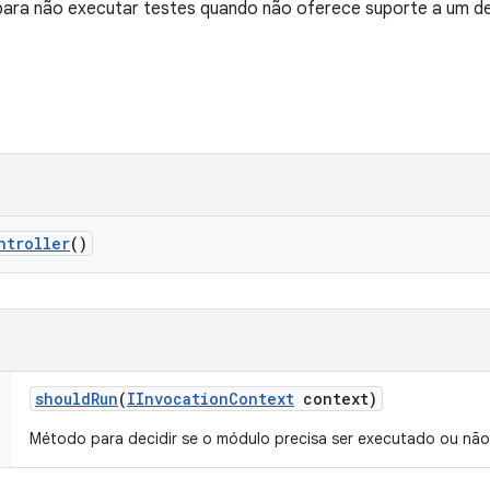
ara não executar testes quando não oferece suporte a um d
ntroller
()
should
Run
(
IInvocation
Context
context)
Método para decidir se o módulo precisa ser executado ou não