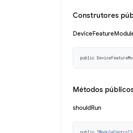
Construtores púb
Device
Feature
Modul
public DeviceFeatureMo
Métodos público
should
Run
public 
IModuleControll