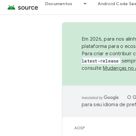
Documentos
Android Code Se
Em 2026, para nos alin
plataforma para o ecos
Para criar e contribuir
latest-release
sempre
consulte
Mudanças no
O G
para seu idioma de pre
AOSP