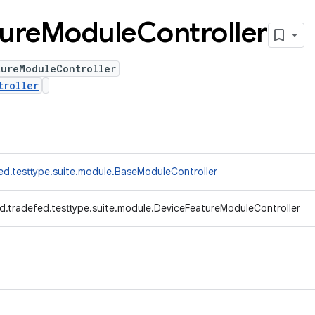
ure
Module
Controller
tureModuleController
troller
ed.testtype.suite.module.BaseModuleController
d.tradefed.testtype.suite.module.DeviceFeatureModuleController