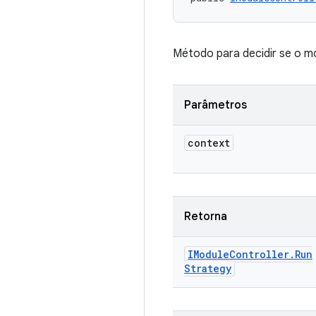
Método para decidir se o m
Parâmetros
context
Retorna
IModule
Controller
.
Run
Strategy