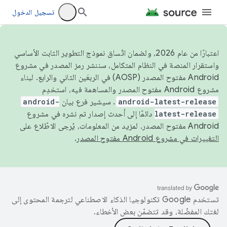
تسجيل الدخول
اعتبارًا من عام 2026، ولضمان اتّساق نموذج التطوير الثابت الأساسي
واستقرار المنصة في النظام المتكامل، سننشر رمز المصدر في مشروع
Android مفتوح المصدر (AOSP) في الربعَين الثاني والرابع. لبناء
مشروع Android مفتوح المصدر والمساهمة فيه، استخدِم
android-latest-release
. سيشير فرع بيان
android-
latest-release
دائمًا إلى أحدث إصدار تم نشره في مشروع
Android مفتوح المصدر. لمزيد من المعلومات، يُرجى الاطّلاع على
التغييرات في مشروع Android مفتوح المصدر
.
تستخدم Google تكنولوجيا الذكاء الاصطناعي لترجمة المحتوى إلى
لغتك المفضّلة، وقد تتضمّن بعض الأخطاء.