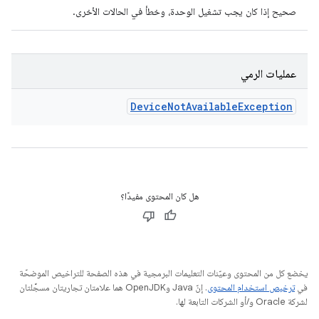
صحيح إذا كان يجب تشغيل الوحدة، وخطأ في الحالات الأخرى.
عمليات الرمي
Device
Not
Available
Exception
هل كان المحتوى مفيدًا؟
يخضع كل من المحتوى وعيّنات التعليمات البرمجية في هذه الصفحة للتراخيص الموضحّة
في
ترخيص استخدام المحتوى
. إنّ Java وOpenJDK هما علامتان تجاريتان مسجَّلتان
لشركة Oracle و/أو الشركات التابعة لها.