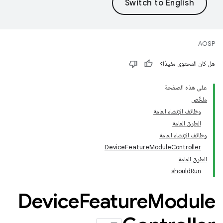
AOSP
هل كان المحتوى مفيدًا؟
على هذه الصفحة
ملخّص
وظائف الإنشاء العامة
الطرق العامة
وظائف الإنشاء العامة
DeviceFeatureModuleController
الطرق العامة
shouldRun
Device
Feature
Module