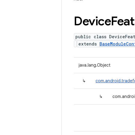
Device
Feat
public class DeviceFea
extends
BaseModuleCon
java.lang.Object
↳
com.android.tradef
↳
com.androi