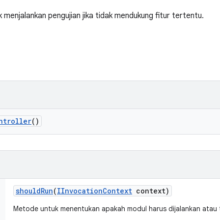
 menjalankan pengujian jika tidak mendukung fitur tertentu.
ntroller
()
should
Run
(
IInvocation
Context
context)
Metode untuk menentukan apakah modul harus dijalankan atau t