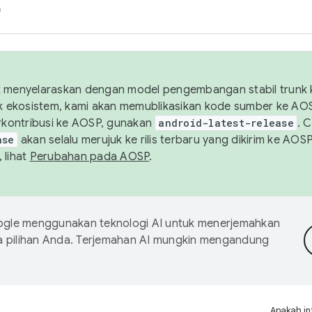
h
uk menyelaraskan dengan model pengembangan stabil trunk
tuk ekosistem, kami akan memublikasikan kode sumber ke A
kontribusi ke AOSP, gunakan
android-latest-release
. 
ase
akan selalu merujuk ke rilis terbaru yang dikirim ke AO
 lihat
Perubahan pada AOSP
.
gle menggunakan teknologi AI untuk menerjemahkan
a pilihan Anda. Terjemahan AI mungkin mengandung
Apakah in