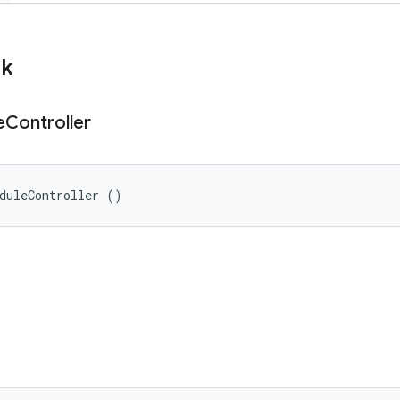
ik
e
Controller
duleController ()