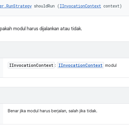
er.RunStrategy
 shouldRun (
IInvocationContext
 context)
kah modul harus dijalankan atau tidak.
IInvocation
Context
IInvocation
Context
:
modul
Benar jika modul harus berjalan, salah jika tidak.