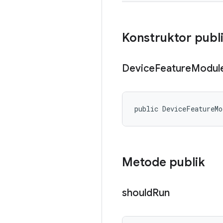
Konstruktor publ
Device
Feature
Modul
public DeviceFeatureMo
Metode publik
should
Run