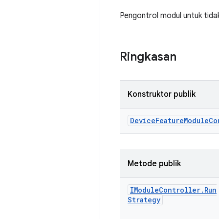
Pengontrol modul untuk tidak
Ringkasan
Konstruktor publik
Device
Feature
Module
Co
Metode publik
IModule
Controller
.
Run
Strategy