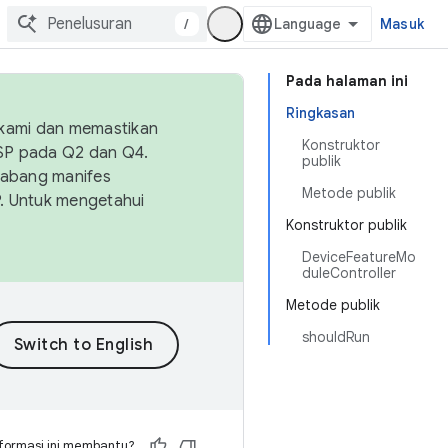
/
Masuk
Pada halaman ini
Ringkasan
 kami dan memastikan
Konstruktor
OSP pada Q2 dan Q4.
publik
Cabang manifes
Metode publik
SP. Untuk mengetahui
Konstruktor publik
DeviceFeatureMo
duleController
Metode publik
shouldRun
formasi ini membantu?