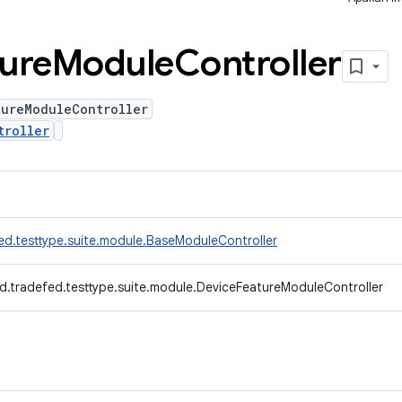
ure
Module
Controller
tureModuleController
troller
ed.testtype.suite.module.BaseModuleController
d.tradefed.testtype.suite.module.DeviceFeatureModuleController