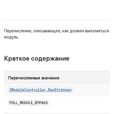
Перечисление, описывающее, как должен выполняться
модуль.
Краткое содержание
Перечисляемые значения
IModule
Controller
.
Run
Strategy
FULL
_
MODULE
_
BYPASS