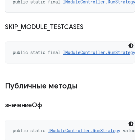
public static final 
IModuleController.RunStrategy
 
SKIP
_
MODULE
_
TESTCASES
public static final 
IModuleController.RunStrategy
 
Публичные методы
значениеОф
public static 
IModuleController.RunStrategy
 valueO