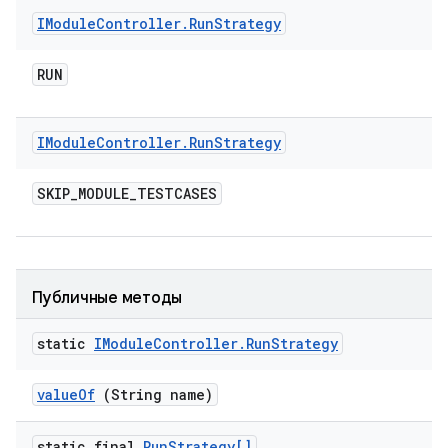
IModule
Controller
.
Run
Strategy
RUN
IModule
Controller
.
Run
Strategy
SKIP
_
MODULE
_
TESTCASES
Публичные методы
static
IModule
Controller
.
Run
Strategy
value
Of
(String name)
static final
Run
Strategy[]