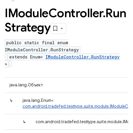
IModule
Controller
.
Run
Strategy
public static final enum
IModuleController.RunStrategy
extends Enum<
IModuleController.RunStrategy
>
java.lang.Объект
↳
java.lang.Enum<
com.android.tradefed.testtype.suite.module.IModuleCont
↳
com.android.tradefed.testtype.suite.module.IMod