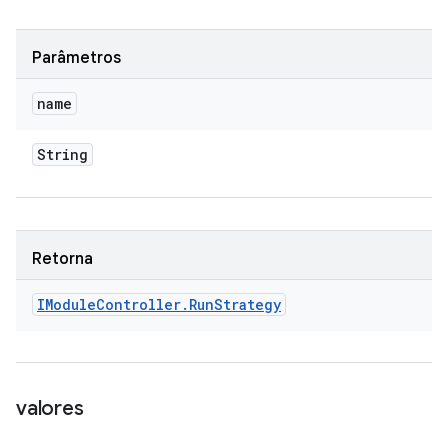
Parâmetros
name
String
Retorna
IModule
Controller
.
Run
Strategy
valores