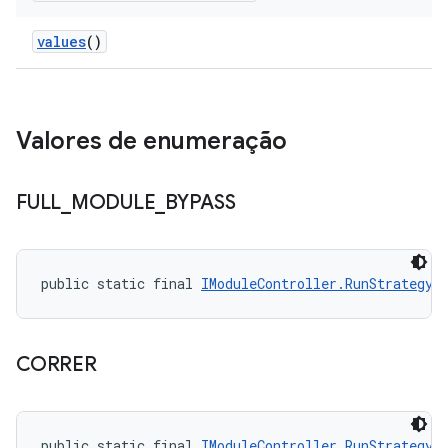
values
()
Valores de enumeração
FULL
_
MODULE
_
BYPASS
public static final 
IModuleController.RunStrategy
 
CORRER
public static final 
IModuleController.RunStrategy
 