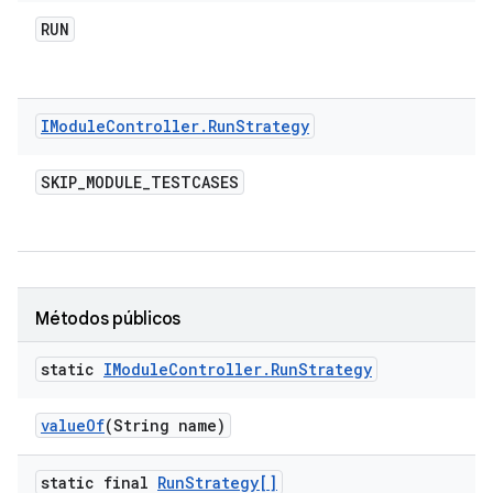
RUN
IModule
Controller
.
Run
Strategy
SKIP
_
MODULE
_
TESTCASES
Métodos públicos
static
IModule
Controller
.
Run
Strategy
value
Of
(String name)
static final
Run
Strategy[]