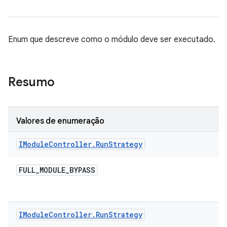
Enum que descreve como o módulo deve ser executado.
Resumo
Valores de enumeração
IModule
Controller
.
Run
Strategy
FULL
_
MODULE
_
BYPASS
IModule
Controller
.
Run
Strategy