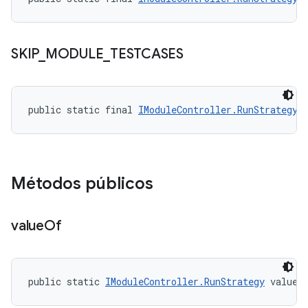
SKIP
_
MODULE
_
TESTCASES
public static final 
IModuleController.RunStrategy
 
Métodos públicos
value
Of
public static 
IModuleController.RunStrategy
 valueO