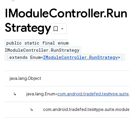
IModule
Controller
.
Run
Strategy
public static final enum
IModuleController.RunStrategy
extends Enum<
IModuleController.RunStrategy
>
java.lang.Object
↳
java.lang.Enum<
com.android.tradefed.testtype.suite.m
↳
com.android.tradefed.testtype.suite.module.I