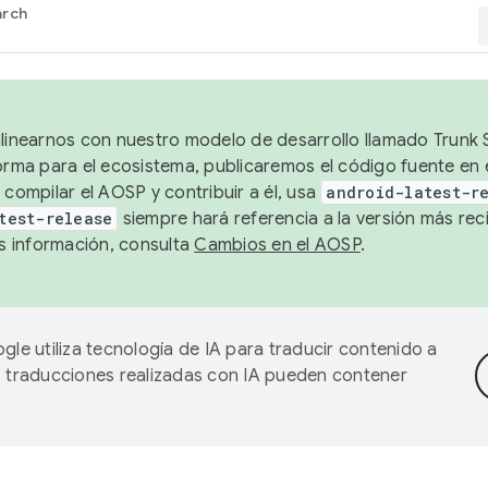
arch
alinearnos con nuestro modelo de desarrollo llamado Trunk S
forma para el ecosistema, publicaremos el código fuente en
 compilar el AOSP y contribuir a él, usa
android-latest-r
test-release
siempre hará referencia a la versión más reci
 información, consulta
Cambios en el AOSP
.
gle utiliza tecnología de IA para traducir contenido a
as traducciones realizadas con IA pueden contener