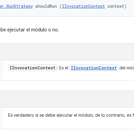
er.RunStrategy
 shouldRun (
IInvocationContext
 context)
ebe ejecutar el módulo o no.
IInvocation
Context
IInvocation
Context
: Es el
del mód
Es verdadero si se debe ejecutar el módulo; de lo contrario, es f