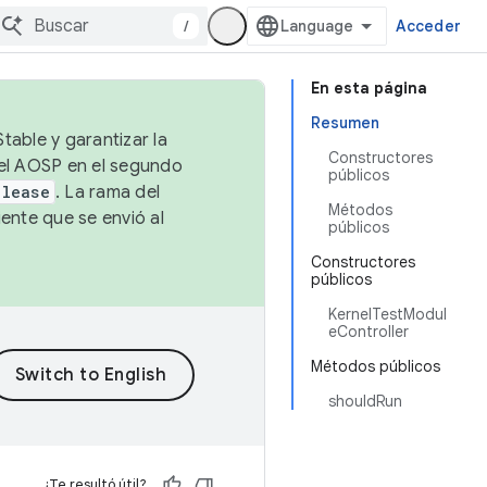
/
Acceder
En esta página
Resumen
table y garantizar la
Constructores
 el AOSP en el segundo
públicos
elease
. La rama del
Métodos
ente que se envió al
públicos
Constructores
públicos
KernelTestModul
eController
Métodos públicos
shouldRun
¿Te resultó útil?