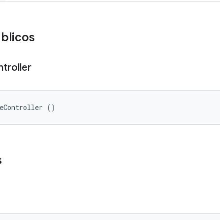
blicos
troller
eController ()
s