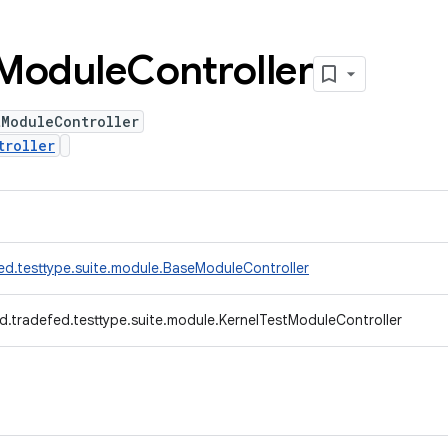
Module
Controller
tModuleController
troller
ed.testtype.suite.module.BaseModuleController
d.tradefed.testtype.suite.module.KernelTestModuleController