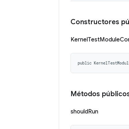
Constructores pú
Kernel
Test
Module
Con
public KernelTestModul
Métodos público
should
Run