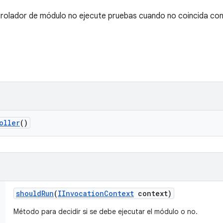
rolador de módulo no ejecute pruebas cuando no coincida con 
oller
()
should
Run
(
IInvocation
Context
context)
Método para decidir si se debe ejecutar el módulo o no.