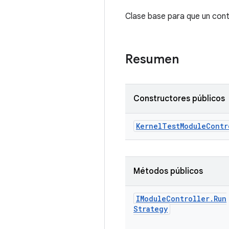
Clase base para que un cont
Resumen
Constructores públicos
Kernel
Test
Module
Contr
Métodos públicos
IModule
Controller
.
Run
Strategy