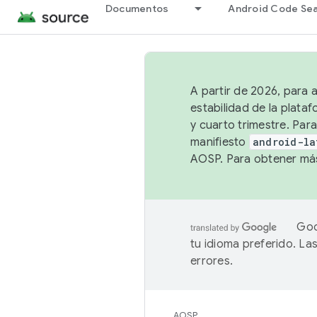
Documentos
Android Code Se
A partir de 2026, para 
estabilidad de la plata
y cuarto trimestre. Para
manifiesto
android-la
AOSP. Para obtener más
Goo
tu idioma preferido. L
errores.
AOSP