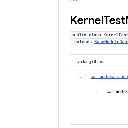
Kernel
Test
public class KernelTes
extends
BaseModuleCon
java.lang.Object
↳
com.android.tradef
↳
com.androi