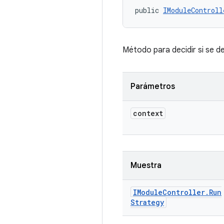
public 
IModuleControll
Método para decidir si se d
Parámetros
context
Muestra
IModule
Controller
.
Run
Strategy