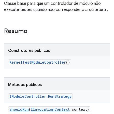
Classe base para que um controlador de módulo não
execute testes quando não corresponder à arquitetura .
Resumo
Construtores públicos
Kernel
Test
Module
Controller
()
Métodos públicos
IModule
Controller
.
Run
Strategy
should
Run
(
IInvocation
Context
context)