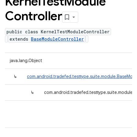
Kernel
Test
Module
Controller
public class KernelTestModuleController
extends
BaseModuleController
java.lang.Object
↳
com.android.tradefed.testtype.suite.module.BaseModu
↳
com.android.tradefed.testtype.suite.module.