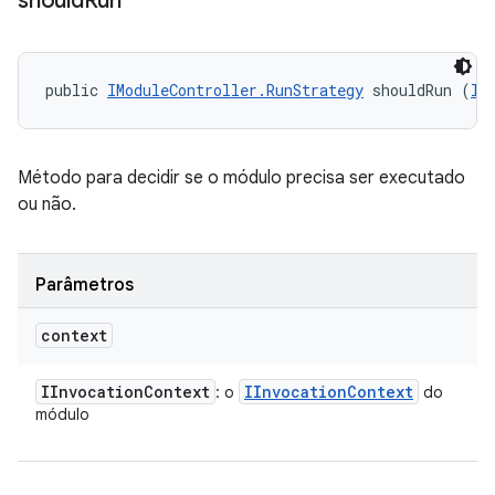
should
Run
public 
IModuleController.RunStrategy
 shouldRun (
II
Método para decidir se o módulo precisa ser executado
ou não.
Parâmetros
context
IInvocation
Context
IInvocation
Context
: o
do
módulo