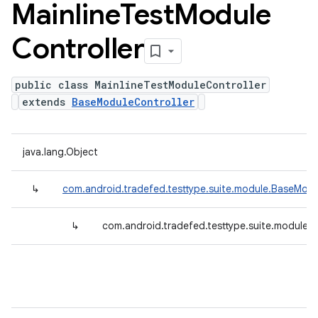
Mainline
Test
Module
Controller
public class MainlineTestModuleController
extends
BaseModuleController
java.lang.Object
↳
com.android.tradefed.testtype.suite.module.BaseModu
↳
com.android.tradefed.testtype.suite.module.M