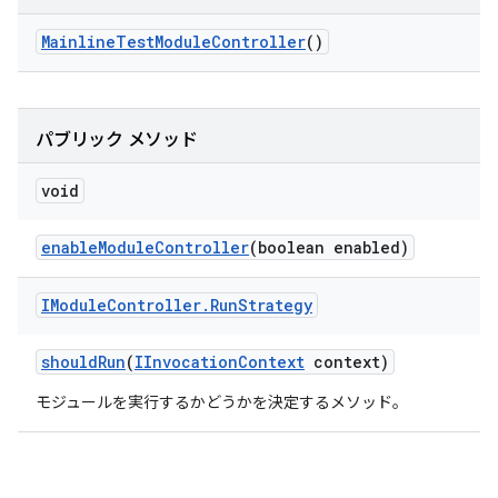
Mainline
Test
Module
Controller
()
パブリック メソッド
void
enable
Module
Controller
(boolean enabled)
IModule
Controller
.
Run
Strategy
should
Run
(
IInvocation
Context
context)
モジュールを実行するかどうかを決定するメソッド。