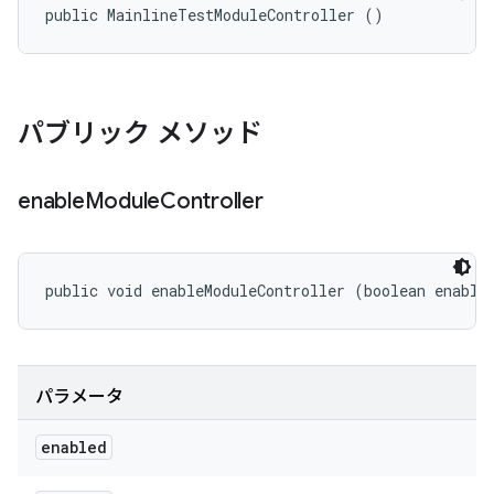
public MainlineTestModuleController ()
パブリック メソッド
enable
Module
Controller
public void enableModuleController (boolean enable
パラメータ
enabled