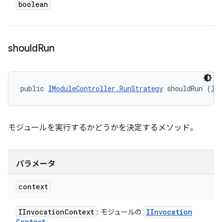
boolean
should
Run
public 
IModuleController.RunStrategy
 shouldRun (
II
モジュールを実行するかどうかを決定するメソッド。
パラメータ
context
IInvocation
Context
IInvocation
: モジュールの
Context