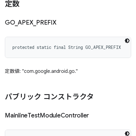
定数
GO
_
APEX
_
PREFIX
protected static final String GO_APEX_PREFIX
定数値: "com.google.android.go."
パブリック コンストラクタ
Mainline
Test
Module
Controller