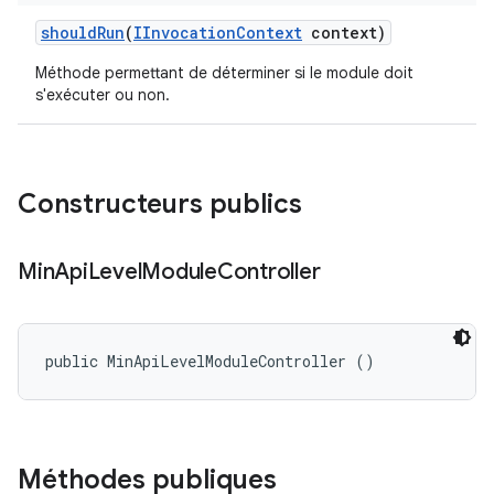
should
Run
(
IInvocation
Context
context)
Méthode permettant de déterminer si le module doit
s'exécuter ou non.
Constructeurs publics
Min
Api
Level
Module
Controller
public MinApiLevelModuleController ()
Méthodes publiques