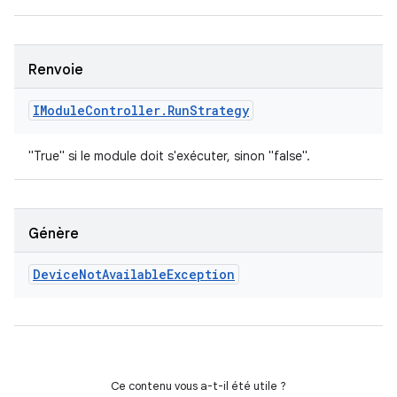
Renvoie
IModule
Controller
.
Run
Strategy
"True" si le module doit s'exécuter, sinon "false".
Génère
Device
Not
Available
Exception
Ce contenu vous a-t-il été utile ?