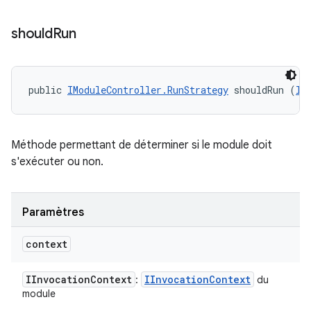
should
Run
public 
IModuleController.RunStrategy
 shouldRun (
II
Méthode permettant de déterminer si le module doit
s'exécuter ou non.
Paramètres
context
IInvocation
Context
IInvocation
Context
:
du
module