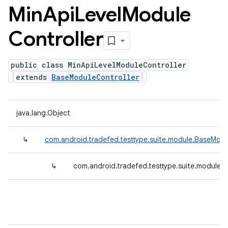
Min
Api
Level
Module
Controller
public class MinApiLevelModuleController
extends
BaseModuleController
java.lang.Object
↳
com.android.tradefed.testtype.suite.module.BaseModu
↳
com.android.tradefed.testtype.suite.module.