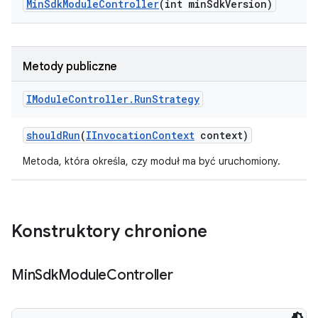
Min
Sdk
Module
Controller
(int min
Sdk
Version)
Metody publiczne
IModule
Controller
.
Run
Strategy
should
Run
(
IInvocation
Context
context)
Metoda, która określa, czy moduł ma być uruchomiony.
Konstruktory chronione
Min
Sdk
Module
Controller