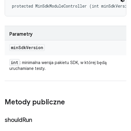
protected MinSdkModuleController (int minSdkVersio
Parametry
min
Sdk
Version
int
: minimalna wersja pakietu SDK, w której będą
uruchamiane testy.
Metody publiczne
should
Run