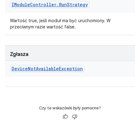
IModule
Controller
.
Run
Strategy
Wartość true, jeśli moduł ma być uruchomiony. W
przeciwnym razie wartość false.
Zgłasza
Device
Not
Available
Exception
Czy te wskazówki były pomocne?