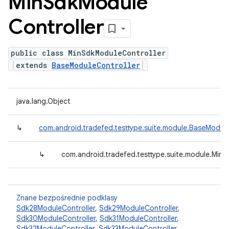
Min
Sdk
Module
Controller
public class MinSdkModuleController
extends
BaseModuleController
java.lang.Object
↳
com.android.tradefed.testtype.suite.module.BaseModule
↳
com.android.tradefed.testtype.suite.module.Min
Znane bezpośrednie podklasy
Sdk28ModuleController
,
Sdk29ModuleController
,
Sdk30ModuleController
,
Sdk31ModuleController
,
Sdk32ModuleController
,
Sdk33ModuleController
,