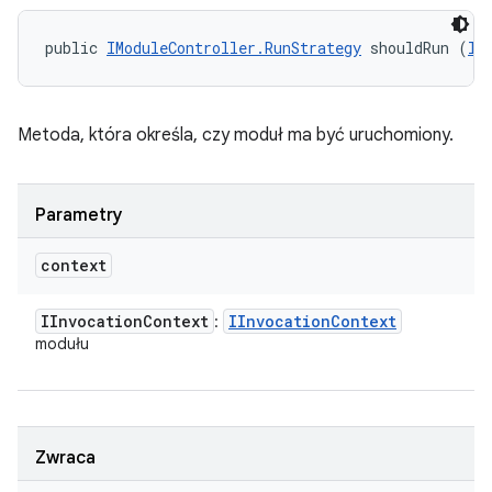
public 
IModuleController.RunStrategy
 shouldRun (
II
Metoda, która określa, czy moduł ma być uruchomiony.
Parametry
context
IInvocation
Context
IInvocation
Context
:
modułu
Zwraca