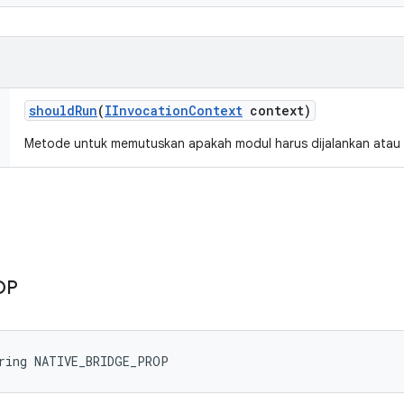
should
Run
(
IInvocation
Context
context)
Metode untuk memutuskan apakah modul harus dijalankan atau 
OP
tring NATIVE_BRIDGE_PROP