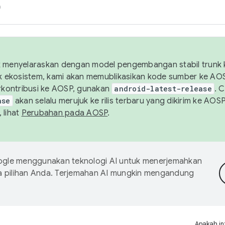
h
uk menyelaraskan dengan model pengembangan stabil trunk
tuk ekosistem, kami akan memublikasikan kode sumber ke A
kontribusi ke AOSP, gunakan
android-latest-release
. 
ase
akan selalu merujuk ke rilis terbaru yang dikirim ke AO
 lihat
Perubahan pada AOSP
.
gle menggunakan teknologi AI untuk menerjemahkan
a pilihan Anda. Terjemahan AI mungkin mengandung
Apakah in