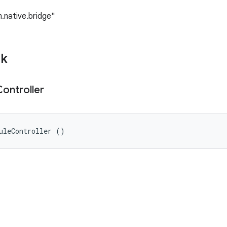
m.native.bridge"
ik
Controller
uleController ()