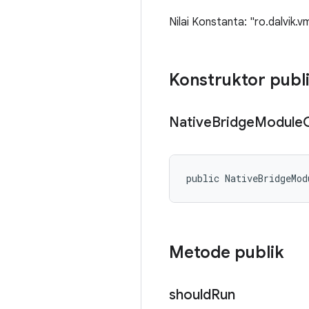
Nilai Konstanta: "ro.dalvik.v
Konstruktor publ
Native
Bridge
Module
public NativeBridgeMod
Metode publik
should
Run