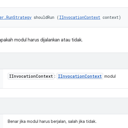
er.RunStrategy
 shouldRun (
IInvocationContext
 context)
akah modul harus dijalankan atau tidak.
IInvocation
Context
IInvocation
Context
:
modul
Benar jika modul harus berjalan, salah jika tidak.