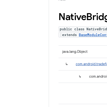
Native
Brid
public class NativeBri
extends
BaseModuleCon
java.lang.Object
↳
com.android.tradef
↳
com.androi