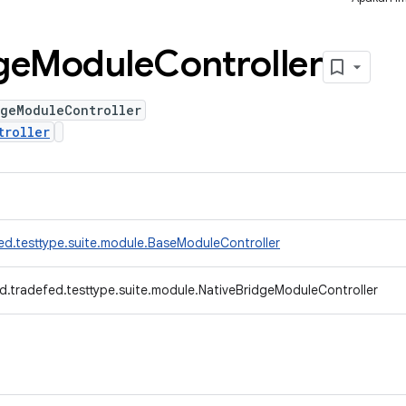
ge
Module
Controller
dgeModuleController
troller
ed.testtype.suite.module.BaseModuleController
d.tradefed.testtype.suite.module.NativeBridgeModuleController