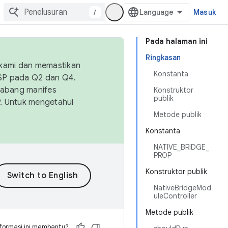
/
Masuk
Pada halaman ini
Ringkasan
 kami dan memastikan
Konstanta
OSP pada Q2 dan Q4.
Cabang manifes
Konstruktor
publik
SP. Untuk mengetahui
Metode publik
Konstanta
NATIVE_BRIDGE_
PROP
Konstruktor publik
NativeBridgeMod
uleController
Metode publik
formasi ini membantu?