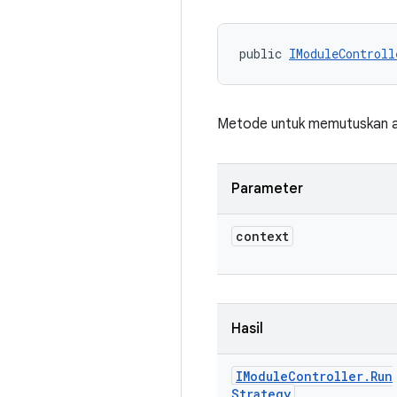
public 
IModuleControll
Metode untuk memutuskan ap
Parameter
context
Hasil
IModule
Controller
.
Run
Strategy