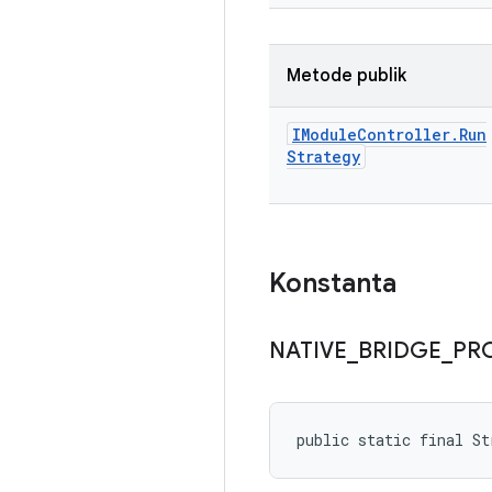
Metode publik
IModule
Controller
.
Run
Strategy
Konstanta
NATIVE
_
BRIDGE
_
PR
public static final S