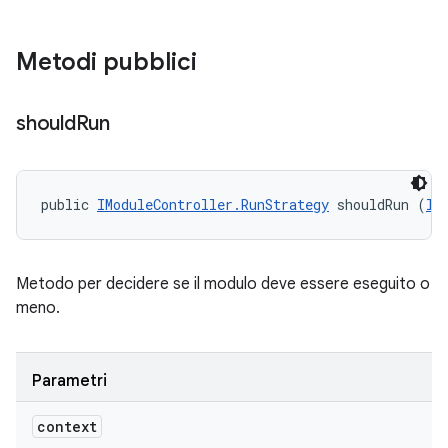
Metodi pubblici
should
Run
public 
IModuleController.RunStrategy
 shouldRun (
II
Metodo per decidere se il modulo deve essere eseguito o
meno.
Parametri
context