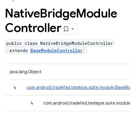
Native
Bridge
Module
Controller
public class NativeBridgeModuleController
extends
BaseModuleController
java.lang.Object
↳
com.android.tradefed.testtype.suite.module.BaseModu
↳
com.android.tradefed.testtype.suite.module.