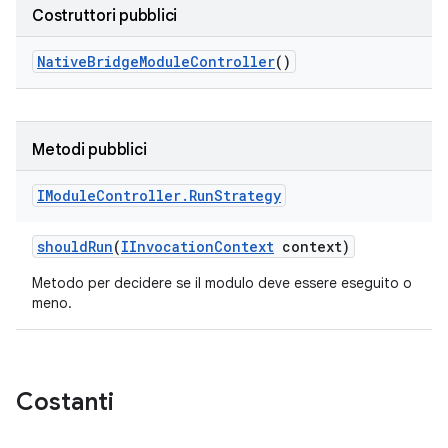
Costruttori pubblici
Native
Bridge
Module
Controller
()
Metodi pubblici
IModule
Controller
.
Run
Strategy
should
Run
(
IInvocation
Context
context)
Metodo per decidere se il modulo deve essere eseguito o
meno.
Costanti