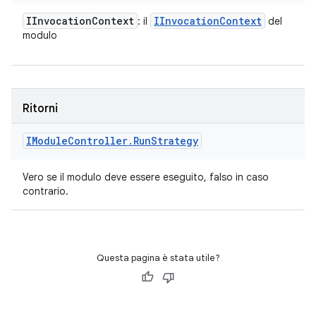
IInvocation
Context
IInvocation
Context
: il
del
modulo
Ritorni
IModule
Controller
.
Run
Strategy
Vero se il modulo deve essere eseguito, falso in caso
contrario.
Questa pagina è stata utile?