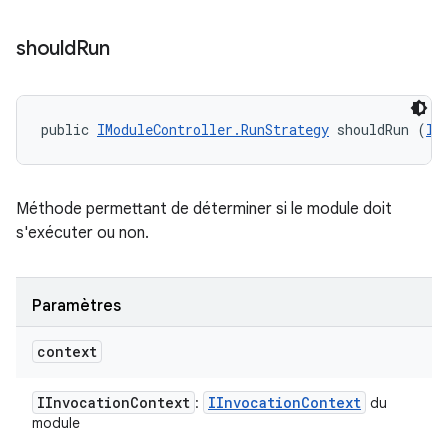
should
Run
public 
IModuleController.RunStrategy
 shouldRun (
II
Méthode permettant de déterminer si le module doit
s'exécuter ou non.
Paramètres
context
IInvocation
Context
IInvocation
Context
:
du
module