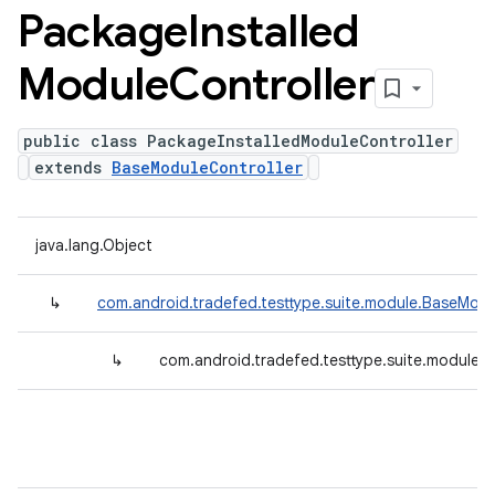
Package
Installed
Module
Controller
public class PackageInstalledModuleController
extends
BaseModuleController
java.lang.Object
↳
com.android.tradefed.testtype.suite.module.BaseModu
↳
com.android.tradefed.testtype.suite.module.