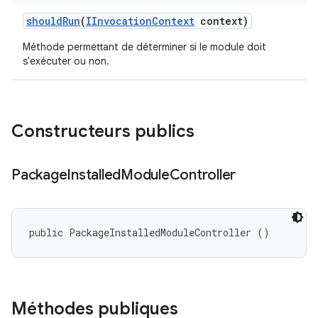
should
Run
(
IInvocation
Context
context)
Méthode permettant de déterminer si le module doit
s'exécuter ou non.
Constructeurs publics
Package
Installed
Module
Controller
public PackageInstalledModuleController ()
Méthodes publiques