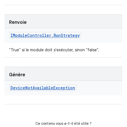
Renvoie
IModule
Controller
.
Run
Strategy
"True" si le module doit s'exécuter, sinon "false".
Génère
Device
Not
Available
Exception
Ce contenu vous a-t-il été utile ?