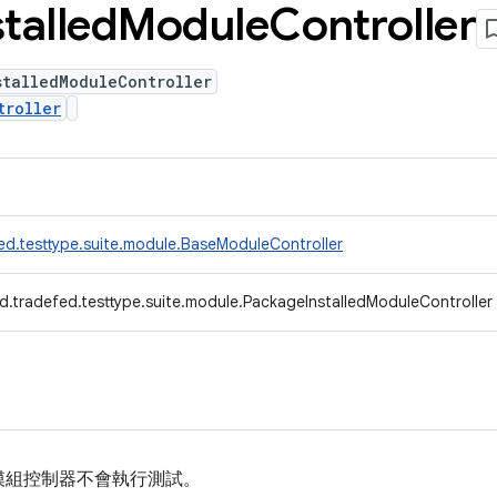
stalled
Module
Controller
stalledModuleController
troller
ed.testtype.suite.module.BaseModuleController
d.tradefed.testtype.suite.module.PackageInstalledModuleController
模組控制器不會執行測試。