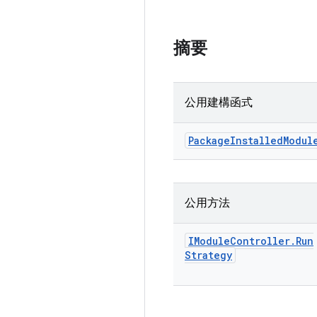
摘要
公用建構函式
Package
Installed
Modul
公用方法
IModule
Controller
.
Run
Strategy