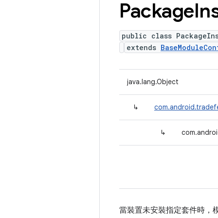
Package
In
public class PackageIn
extends
BaseModuleCon
java.lang.Object
↳
com.android.tradef
↳
com.androi
當裝置未安裝指定套件時，