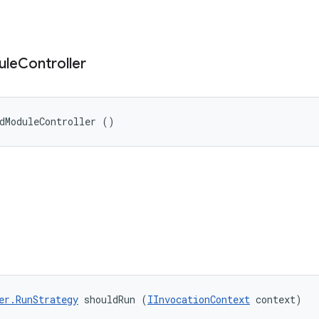
ule
Controller
dModuleController ()
er.RunStrategy
 shouldRun (
IInvocationContext
 context)