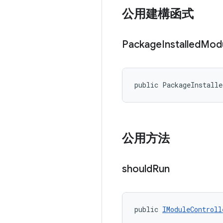
公用建構函式
Package
Installed
Mod
public PackageInstalle
公用方法
should
Run
public 
IModuleControll