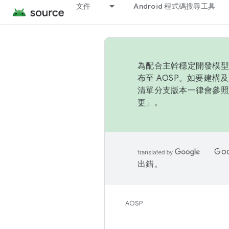
文件
Android 程式碼搜尋工具
為配合主幹穩定開發模型，
布至 AOSP。如要建構及
清單分支版本一律會參照推
更
」。
Go
出錯。
AOSP