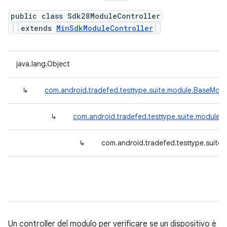
public class Sdk28ModuleController
extends
MinSdkModuleController
java.lang.Object
↳
com.android.tradefed.testtype.suite.module.BaseModu
↳
com.android.tradefed.testtype.suite.module.
↳
com.android.tradefed.testtype.suite
Un controller del modulo per verificare se un dispositivo è