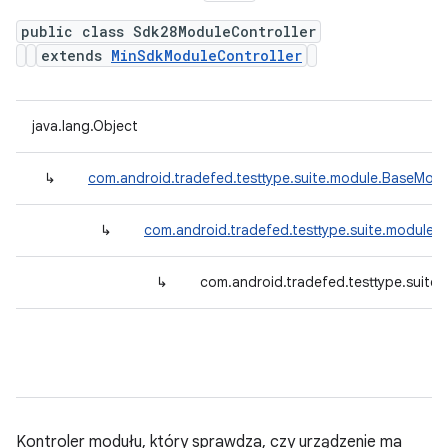
public class Sdk28ModuleController
extends
MinSdkModuleController
java.lang.Object
↳
com.android.tradefed.testtype.suite.module.BaseModu
↳
com.android.tradefed.testtype.suite.module.
↳
com.android.tradefed.testtype.suite
Kontroler modułu, który sprawdza, czy urządzenie ma