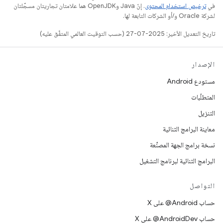
في
ترخيص استخدام المحتوى
. إنّ Java وOpenJDK هما علامتان تجاريتان مسجَّلتان
لشركة Oracle و/أو الشركات التابعة لها.
تاريخ التعديل الأخير: 2025-07-27 (حسب التوقيت العالمي المتفَّق عليه)
الإصدار
مستودع Android
المتطلّبات
التنزيل
معاينة البرامج الثنائية
نسخة برامج الجهة المصنِّعة
البرامج الثنائية لبرنامج التشغيل
التواصل
حساب ‎@Android على X
حساب ‎@AndroidDev على X