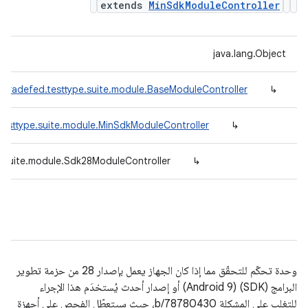
extends
MinSdkModuleController
java.lang.Object
.tradefed.testtype.suite.module.BaseModuleController
↳
testtype.suite.module.MinSdkModuleController
↳
e.suite.module.Sdk28ModuleController
↳
وحدة تحكّم للتحقّق مما إذا كان الجهاز يعمل بإصدار 28 من حزمة تطوير
البرامج (SDK) (Android 9) أو إصدار أحدث يُستخدَم هذا الإجراء
للتغلب على المشكلة b/78780430، حيث سيتعطّل الفحص على أجهزة