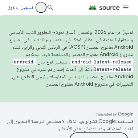
تسجيل الدخول
اعتبارًا من عام 2026، ولضمان اتّساق نموذج التطوير الثابت الأساسي
واستقرار المنصة في النظام المتكامل، سننشر رمز المصدر في مشروع
Android مفتوح المصدر (AOSP) في الربعَين الثاني والرابع. لبناء
مشروع Android مفتوح المصدر والمساهمة فيه، استخدِم
android-latest-release
. سيشير فرع بيان
android-
latest-release
دائمًا إلى أحدث إصدار تم نشره في مشروع
Android مفتوح المصدر. لمزيد من المعلومات، يُرجى الاطّلاع على
التغييرات في مشروع Android مفتوح المصدر
.
تستخدم Google تكنولوجيا الذكاء الاصطناعي لترجمة المحتوى إلى
لغتك المفضّلة، وقد تتضمّن بعض الأخطاء.