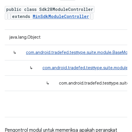
public class Sdk28ModuleController
extends
MinSdkModuleController
java.lang.Object
↳
com.android.tradefed.testtype.suite.module.BaseModu
↳
com.android.tradefed.testtype.suite.module.
↳
com.android.tradefed.testtype.suite
Pengontrol modul untuk memeriksa apakah perangkat