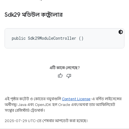
Sdk29 মডিউল কন্ট্রোলার
public Sdk29ModuleController ()
এটি কাজে লেগেছে?
এই পৃষ্ঠার কন্টেন্ট ও কোডের নমুনাগুলি
Content License
-এ বর্ণিত লাইসেন্সের
অধীনস্থ। Java এবং OpenJDK হল Oracle এবং/অথবা তার অ্যাফিলিয়েট
সংস্থার রেজিস্টার্ড ট্রেডমার্ক।
2025-07-29 UTC-তে শেষবার আপডেট করা হয়েছে।