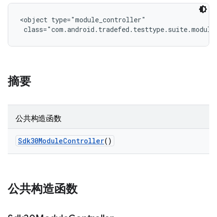
<object type="module_controller"

 class="com.android.tradefed.testtype.suite.module
摘要
公共构造函数
Sdk30Module
Controller
()
公共构造函数