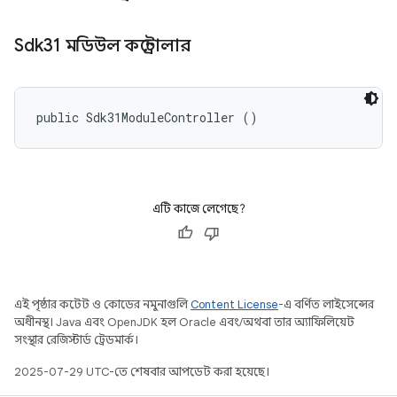
Sdk31 মডিউল কন্ট্রোলার
public Sdk31ModuleController ()
এটি কাজে লেগেছে?
এই পৃষ্ঠার কন্টেন্ট ও কোডের নমুনাগুলি
Content License
-এ বর্ণিত লাইসেন্সের
অধীনস্থ। Java এবং OpenJDK হল Oracle এবং/অথবা তার অ্যাফিলিয়েট
সংস্থার রেজিস্টার্ড ট্রেডমার্ক।
2025-07-29 UTC-তে শেষবার আপডেট করা হয়েছে।