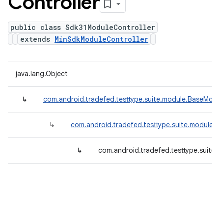
Controller
public class Sdk31ModuleController
extends
MinSdkModuleController
java.lang.Object
↳
com.android.tradefed.testtype.suite.module.BaseModu
↳
com.android.tradefed.testtype.suite.module.
↳
com.android.tradefed.testtype.suite