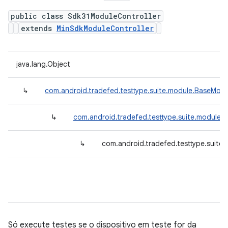
public class Sdk31ModuleController
extends
MinSdkModuleController
java.lang.Object
↳
com.android.tradefed.testtype.suite.module.BaseModu
↳
com.android.tradefed.testtype.suite.module.
↳
com.android.tradefed.testtype.suite
Só execute testes se o dispositivo em teste for da