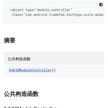
<object type="module_controller"

 class="com.android.tradefed.testtype.suite.module
摘要
公共构造函数
Sdk32Module
Controller
()
公共构造函数