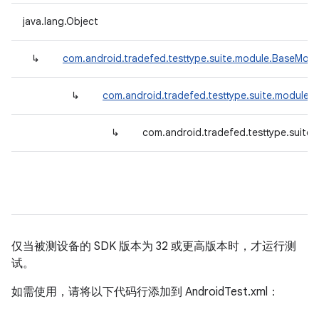
java.lang.Object
↳
com.android.tradefed.testtype.suite.module.BaseModu
↳
com.android.tradefed.testtype.suite.module.
↳
com.android.tradefed.testtype.suite
仅当被测设备的 SDK 版本为 32 或更高版本时，才运行测
试。
如需使用，请将以下代码行添加到 AndroidTest.xml：